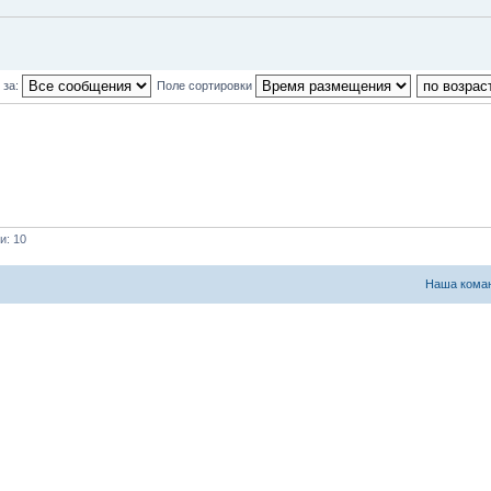
 за:
Поле сортировки
и: 10
Наша кома