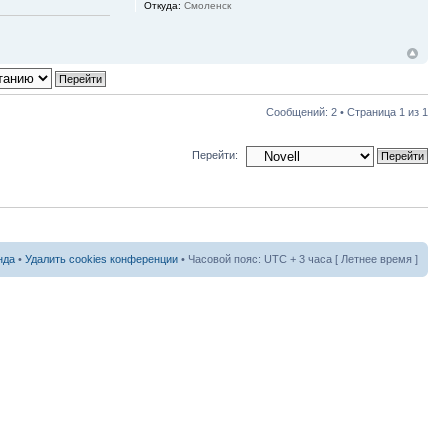
Откуда:
Смоленск
Сообщений: 2 • Страница
1
из
1
Перейти:
нда
•
Удалить cookies конференции
• Часовой пояс: UTC + 3 часа [ Летнее время ]