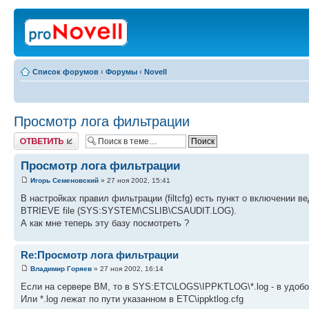
Список форумов
‹
Форумы
‹
Novell
Просмотр лога фильтрации
Ответить
Просмотр лога фильтрации
Игорь Семеновский
» 27 ноя 2002, 15:41
В настройках правил фильтрации (filtcfg) есть пункт о включении 
BTRIEVE file (SYS:SYSTEM\CSLIB\CSAUDIT.LOG).
А как мне теперь эту базу посмотреть ?
Re:Просмотр лога фильтрации
Владимир Горяев
» 27 ноя 2002, 16:14
Если на сервере ВМ, то в SYS:ETC\LOGS\IPPKTLOG\*.log - в удоб
Или *.log лежат по пути указанном в ETC\ippktlog.cfg