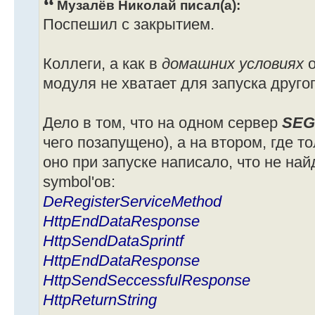
Музалёв Николай писал(а):
Поспешил с закрытием.
Коллеги, а как в
домашних условиях
модуля не хватает для запуска друг
Дело в том, что на одном сервер
SEG
чего позапущено), а на втором, где 
оно при запуске написало, что не най
symbol'ов:
DeRegisterServiceMethod
HttpEndDataResponse
HttpSendDataSprintf
HttpEndDataResponse
HttpSendSeccessfulResponse
HttpReturnString