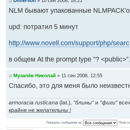
Dimerson
» 10 сен 2008, 18:21
NLM бывают упакованные NLMPACK'o
upd: потратил 5 минут
http://www.novell.com/support/php/searc 
в общем At the prompt type "? <public>"
Музалёв Николай
» 11 сен 2008, 12:55
Спасибо, это для меня было неизвест
armoracia rusticana
(lat.),
"блины"
и
"фиги"
всех
крайне не желательны !
Показать сообщения за:
Поле с