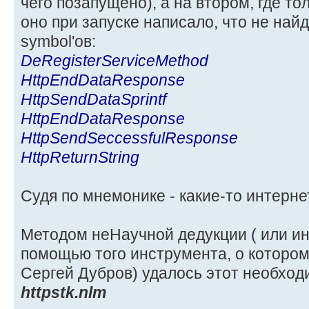
чего позапущено), а на втором, где т
оно при запуске написало, что не найд
symbol'ов:
DeRegisterServiceMethod
HttpEndDataResponse
HttpSendDataSprintf
HttpEndDataResponse
HttpSendSeccessfulResponse
HttpReturnString
Судя по мнемонике - какие-то интернет
Методом неНаучной дедукции ( или инд
помощью того инструмента, о котором 
Сергей Дубров) удалось этот необход
httpstk.nlm