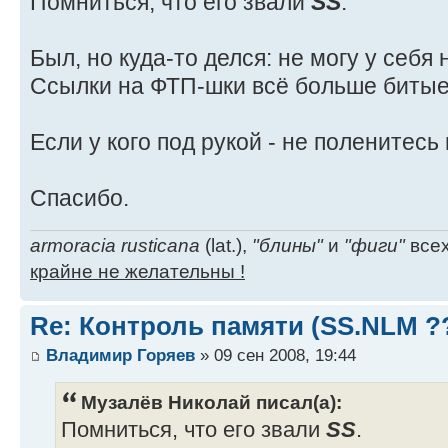
Помниться, что его звали
SS
.
Был, но куда-то делся: не могу у себя 
Ссылки на ФТП-шки всё больше битые
Если у кого под рукой - не поленитесь
Спасибо.
armoracia rusticana
(lat.),
"блины"
и
"фиги"
всех
крайне не желательны !
Re: Контроль памяти (SS.NLM ?
Владимир Горяев
» 09 сен 2008, 19:44
Музалёв Николай писал(а):
Помниться, что его звали
SS
.