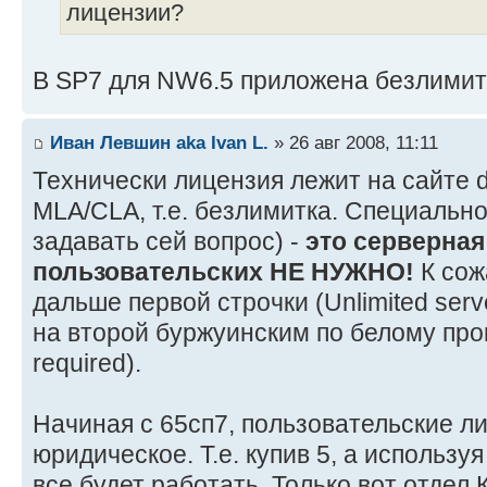
лицензии?
В SP7 для NW6.5 приложена безлими
Иван Левшин aka Ivan L.
» 26 авг 2008, 11:11
Технически лицензия лежит на сайте d
MLA/CLA, т.е. безлимитка. Специально 
задавать сей вопрос) -
это серверная
пользовательских НЕ НУЖНО!
К сож
дальше первой строчки (Unlimited serve
на второй буржуинским по белому проп
required).
Начиная с 65сп7, пользовательские ли
юридическое. Т.е. купив 5, а используя
все будет работать. Только вот отдел 