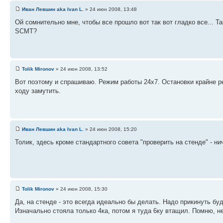
Иван Левшин aka Ivan L.
» 24 июн 2008, 13:48
Ой сомнительно мне, чтобы все прошло вот так вот гладко все... Та
SCMT?
Tolik Mironov
» 24 июн 2008, 13:52
Вот поэтому и спрашиваю. Режим работы 24х7. Остановки крайне ре
ходу замутить.
Иван Левшин aka Ivan L.
» 24 июн 2008, 15:20
Толик, здесь кроме стандартного совета "проверить на стенде" - ни
Tolik Mironov
» 24 июн 2008, 15:30
Да, на стенде - это всегда идеально бы делать. Надо прикинуть буд
Изначально стояла только 4ка, потом я туда 6ку втащил. Помню, н