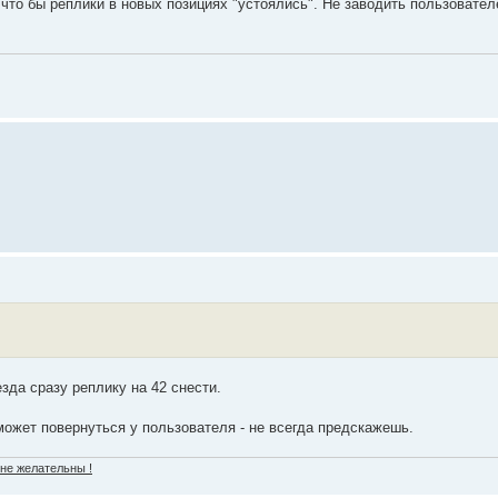
 что бы реплики в новых позициях "устоялись". Не заводить пользовател
зда сразу реплику на 42 снести.
 может повернуться у пользователя - не всегда предскажешь.
 не желательны !