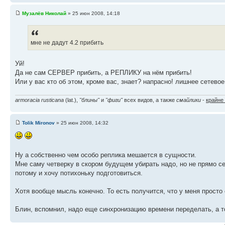
Музалёв Николай
» 25 июн 2008, 14:18
мне не дадут 4.2 прибить
Уй!
Да не сам СЕРВЕР прибить, а РЕПЛИКУ на нём прибить!
Или у вас кто об этом, кроме вас, знает? напрасно! лишнее сетевое
armoracia rusticana
(lat.),
"блины"
и
"фиги"
всех видов, а также
смайлики
-
крайне
Tolik Mironov
» 25 июн 2008, 14:32
Ну а собственно чем особо реплика мешается в сущности.
Мне саму четверку в скором будущем убирать надо, но не прямо се
потому и хочу потихоньку подготовиться.
Хотя вообще мысль конечно. То есть получится, что у меня просто 
Блин, вспомнил, надо еще синхронизацию времени переделать, а то