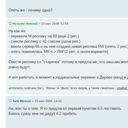
Опять же - почему одна?
Музалёв Николай
» 25 июн 2008, 13:58
Ну как же:
- перевели M-реплику на 60 (ещё 2 реп.)
- снесли реплику с 42 совсем (одна реп.)
- ввели сервер 65 и на нем создана новая реплика RW (опять 2 реп.
- опять поменялись MR <-> RW (2 реп. в оконч варианте)
Снести реплику со "старичка" потому и предлагаю, что
нашими мо
равно будут.
А вот работать в момент координальных перемен в Дереве (ввод в 
armoracia rusticana
(lat.),
"блины"
и
"фиги"
всех видов, а также
смайлики
-
крайне
Tolik Mironov
» 25 июн 2008, 14:02
Аа, вон ты о чем. Я то предлагал первым пунктом 6.5 поставить.
Боюсь сразу мне не дадут 4.2 прибить.