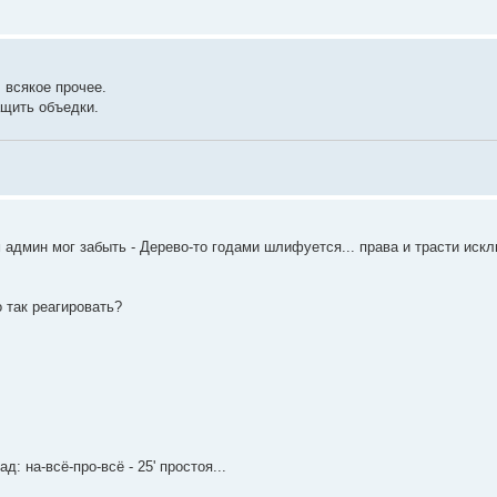
. всякое прочее.
ащить объедки.
 админ мог забыть - Дерево-то годами шлифуется... права и трасти иск
о так реагировать?
: на-всё-про-всё - 25' простоя...