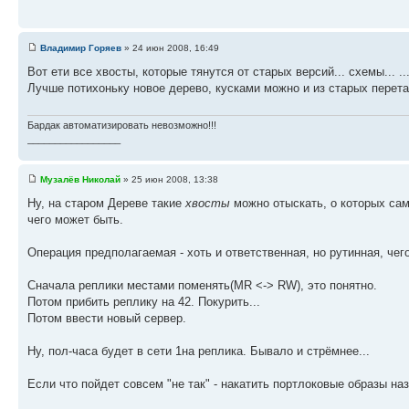
Владимир Горяев
» 24 июн 2008, 16:49
Вот ети все хвосты, которые тянутся от старых версий... схемы... ..
Лучше потихоньку новое дерево, кусками можно и из старых перет
Бардак автоматизировать невозможно!!!
_________________
Музалёв Николай
» 25 июн 2008, 13:38
Ну, на старом Дереве такие
хвосты
можно отыскать, о которых сам
чего может быть.
Операция предполагаемая - хоть и ответственная, но рутинная, чег
Сначала реплики местами поменять(MR <-> RW), это понятно.
Потом прибить реплику на 42. Покурить...
Потом ввести новый сервер.
Ну, пол-часа будет в сети 1на реплика. Бывало и стрёмнее...
Если что пойдет совсем "не так" - накатить портлоковые образы назад