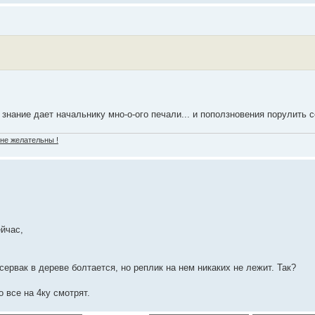
 знание дает начальнику мно-о-ого печали... и поползновения порулить 
 не желательны !
йчас,
сервак в дереве болтается, но реплик на нем никаких не лежит. Так?
 все на 4ку смотрят.