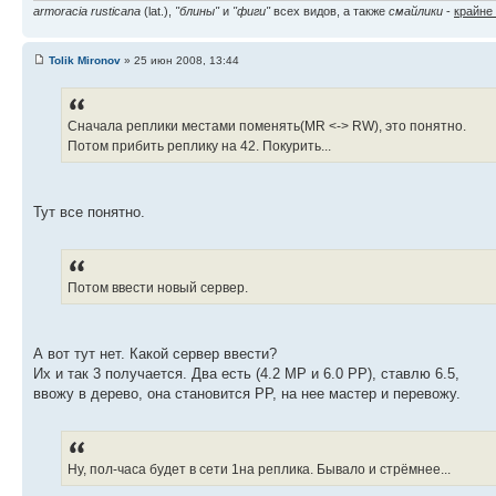
armoracia rusticana
(lat.),
"блины"
и
"фиги"
всех видов, а также
смайлики
-
крайне
Tolik Mironov
» 25 июн 2008, 13:44
Сначала реплики местами поменять(MR <-> RW), это понятно.
Потом прибить реплику на 42. Покурить...
Тут все понятно.
Потом ввести новый сервер.
А вот тут нет. Какой сервер ввести?
Их и так 3 получается. Два есть (4.2 МР и 6.0 РР), ставлю 6.5,
ввожу в дерево, она становится РР, на нее мастер и перевожу.
Ну, пол-часа будет в сети 1на реплика. Бывало и стрёмнее...