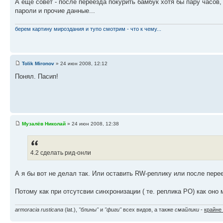
А ещё совет - после переезда покурить бамбук хотя бы пару часов,
пароли и прочие данные...
берем картину мироздания и тупо смотрим - что к чему...
Tolik Mironov
» 24 июн 2008, 12:12
Понял. Пасип!
Музалёв Николай
» 24 июн 2008, 12:38
4.2 сделать рид-онли
А я бы вот не делал так. Или оставить RW-реплику или после перее
Потому как при отсутсвии синхронизации ( те. реплика РО) как оно
armoracia rusticana
(lat.),
"блины"
и
"фиги"
всех видов, а также
смайлики
-
крайне