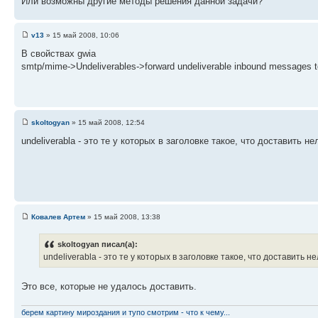
Или возможны другие методы решения данной задачи?
v13
» 15 май 2008, 10:06
В свойствах gwia
smtp/mime->Undeliverables->forward undeliverable inbound messages 
skoltogyan
» 15 май 2008, 12:54
undeliverabla - это те у которых в заголовке такое, что доставить не
Ковалев Артем
» 15 май 2008, 13:38
skoltogyan писал(а):
undeliverabla - это те у которых в заголовке такое, что доставить не
Это все, которые не удалось доставить.
берем картину мироздания и тупо смотрим - что к чему...