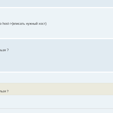
to host->(вписать нужный хост)
льзя ?
льзя ?