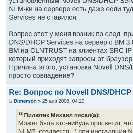
установленным Novell DNS/DHCP Servi
NLM-ки на сервере есть даже если ту
Services не ставился.
Вопрос этот у меня возник по след. пр
DNS/DHCP Services на сервер с BM 3.8
BM на CLNTRUST на клиентах SRC IP не
который приходят запросы от браузера).
Причина этого, установка Novell DNS/
просто совпадение?
Re: Вопрос по Novell DNS/DHCP 
Dimerson
» 25 апр 2008, 04:20
Пилютик Михаил писал(а):
Может быть кто-нибудь просветит, чт
NLM?, создается...) при инсталяции 