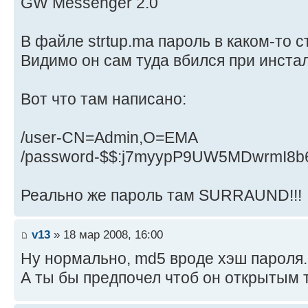
GW Messenger 2.0
В файле strtup.ma пароль в каком-то с
Видимо он сам туда вбился при инста
Вот что там написано:
/user-CN=Admin,O=EMA
/password-$$:j7myypP9UW5MDwrmI8b
Реально же пароль там SURRAUND!!!
v13
» 18 мар 2008, 16:00
Ну нормально, md5 вроде хэш пароля.
А ты бы предпочел чтоб он открытым 