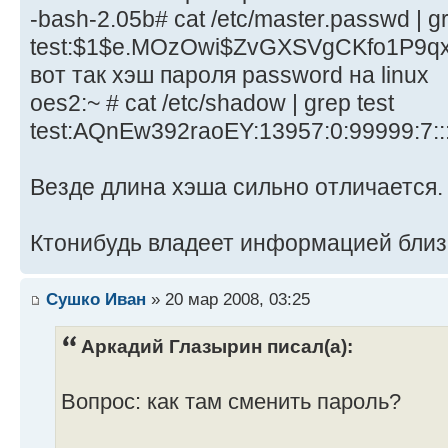
-bash-2.05b# cat /etc/master.passwd | gr
test:$1$e.MOzOwi$ZvGXSVgCKfo1P9qxeC1
вот так хэш пароля password на linux
oes2:~ # cat /etc/shadow | grep test
test:AQnEw392raoEY:13957:0:99999:7::
Везде длина хэша сильно отличается.
Ктонибудь владеет информацией близк
Сушко Иван
» 20 мар 2008, 03:25
Аркадий Глазырин писал(а):
Вопрос: как там сменить пароль?