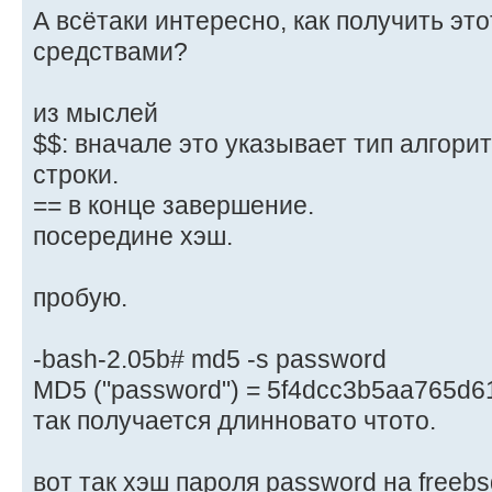
А всётаки интересно, как получить эт
средствами?
из мыслей
$$: вначале это указывает тип алгори
строки.
== в конце завершение.
посередине хэш.
пробую.
-bash-2.05b# md5 -s password
MD5 ("password") = 5f4dcc3b5aa765d
так получается длинновато чтото.
вот так хэш пароля password на freebs