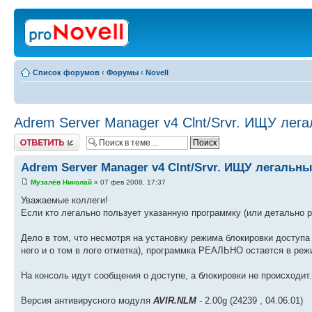
Список форумов
‹
Форумы
‹
Novell
Adrem Server Manager v4 Clnt/Srvr. ИЩУ лег
Ответить
Adrem Server Manager v4 Clnt/Srvr. ИЩУ легальн
Музалёв Николай
» 07 фев 2008, 17:37
Уважаемые коллеги!
Если кто легально пользует указанную программку (или детально 
Дело в том, что несмотря на установку режима блокировки досту
него и о том в логе отметка), программка РЕАЛЬНО остается в ре
На консоль идут сообщения о доступе, а блокировки не происходит.
Версия антивирусного модуля
AVIR.NLM
- 2.00g (24239 , 04.06.01)