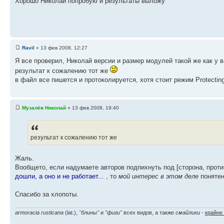
Хорошо Николай попробую и результаты выложу
Ravil
» 13 фев 2008, 12:27
Я все проверил, Николай версии и размер модулей такой же как у в
результат к сожалению тот же
в файл все пишется и протоколируется, хотя стоит режим Protectin
Музалёв Николай
» 13 фев 2008, 19:40
результат к сожалению тот же
Жаль.
Вообщето, если надумаете авторов подпихнуть под [сторона, прот
дошли, а оно и не работает...
, то
мой интерес в этом деле
понятен
Спасибо за хлопоты.
armoracia rusticana
(lat.),
"блины"
и
"фиги"
всех видов, а также
смайлики
-
крайне