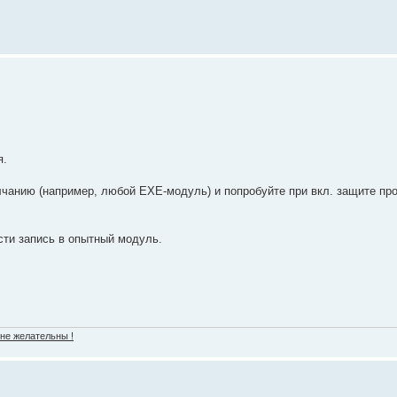
я.
лчанию (например, любой ЕХЕ-модуль) и попробуйте при вкл. защите пр
сти запись в опытный модуль.
 не желательны !