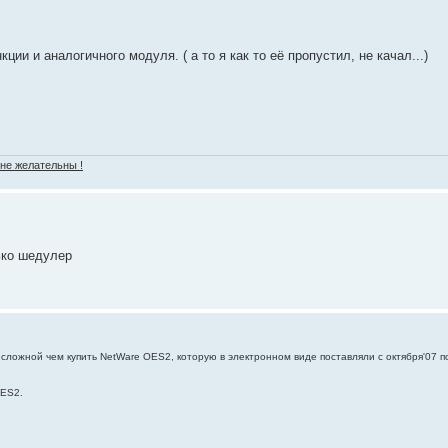
ии и аналогичного модуля. ( а то я как то её пропустил, не качал...)
 не желательны !
ько шедулер
е сложной чем купить NetWare OES2, которую в электронном виде поставляли с октября'07 п
OES2.