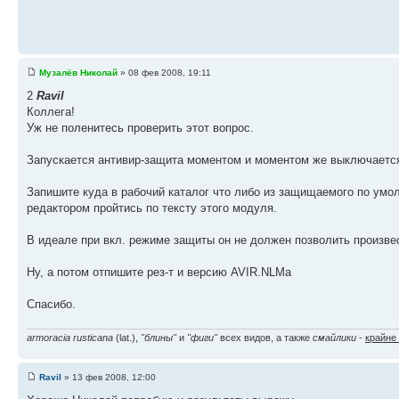
Музалёв Николай
» 08 фев 2008, 19:11
2
Ravil
Коллега!
Уж не поленитесь проверить этот вопрос.
Запускается антивир-защита моментом и моментом же выключаетс
Запишите куда в рабочий каталог что либо из защищаемого по умо
редактором пройтись по тексту этого модуля.
В идеале при вкл. режиме защиты он не должен позволить произве
Ну, а потом отпишите рез-т и версию AVIR.NLMa
Спасибо.
armoracia rusticana
(lat.),
"блины"
и
"фиги"
всех видов, а также
смайлики
-
крайне
Ravil
» 13 фев 2008, 12:00