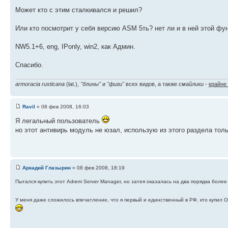
Может кто с этим сталкивался и решил?
Или кто посмотрит у себя версию ASM 5ть? нет ли и в ней этой функц
NW5.1+6, eng, IPonly, win2, как Админ.
Спасибо.
armoracia rusticana
(lat.),
"блины"
и
"фиги"
всех видов, а также
смайлики
-
крайне
Ravil
» 08 фев 2008, 16:03
Я легальный пользователь
но этот антивирь модуль не юзал, использую из этого раздела тол
Аркадий Глазырин
» 08 фев 2008, 18:19
Пытался купить этот Adrem Server Manager, но затея оказалась на два порядка боле
У меня даже сложилось впечатление, что я первый и единственный в РФ, кто купил 