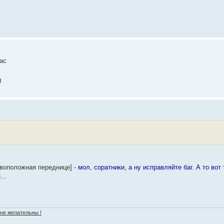
ас
g
ивоположная переднице] -
мол, соратники, а ну исправляйте баг. А то вот
...
 не желательны !