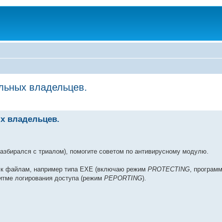
альных владельцев.
ых владельцев.
разбирался с триалом), помогите советом по антивирусному модулю.
па к файлам, например типа EXE (включаю режим
PROTECTING
, програм
житме логирования доступа (режим
PEPORTING
).