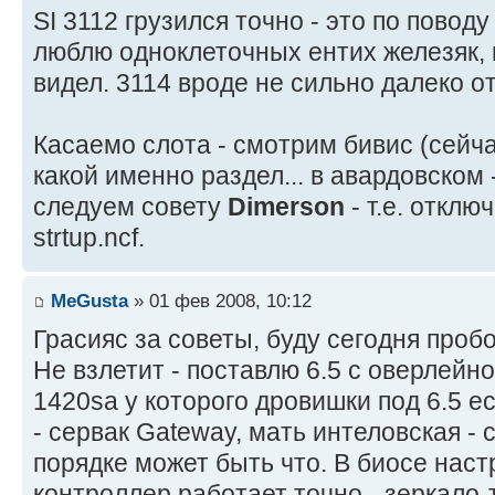
SI 3112 грузился точно - это по поводу
люблю одноклеточных ентих железяк, 
видел. 3114 вроде не сильно далеко о
Касаемо слота - смотрим бивис (сейча
какой именно раздел... в авардовском 
следуем совету
Dimerson
- т.е. отклю
strtup.ncf.
MeGusta
» 01 фев 2008, 10:12
Грасияс за советы, буду сегодня проб
Не взлетит - поставлю 6.5 с оверлейно
1420sa у которого дровишки под 6.5 ес
- сервак Gateway, мать интеловская - 
порядке может быть что. В биосе настр
контроллер работает точно - зеркало-