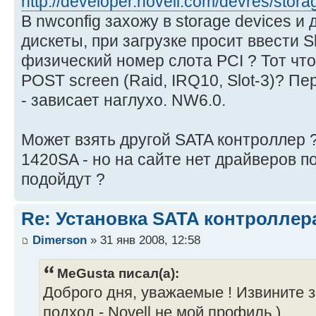
http://developer.novell.com/devres/stora
В nwconfig захожу в storage devices и
дискеты, при загрузке просит ввести S
физический номер слота PCI ? Тот что
POST screen (Raid, IRQ10, Slot-3)? Пе
- зависает наглухо. NW6.0.
Может взять другой SATA контроллер 
1420SA - но на сайте нет драйверов под
подойдут ?
Re: Установка SATA контроллера
Dimerson
» 31 янв 2008, 12:58
MeGusta писал(а):
Доброго дня, уважаемые ! Извините
подход - Novell не мой профиль )