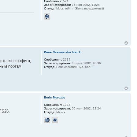
Сообщения:
524
Зарегистрирован:
15 ноя 2002, 11:24
Откуда:
Моск. обл. г. Железнодорожный
Иван Левшин aka Ivan L.
Сообщения:
2614
асть его конфига,
Зарегистрирован:
05 июн 2002, 18:36
зным портам
Откуда:
Новомосковск, Тул. обл.
Boris Morozov
Сообщения:
1333
Зарегистрирован:
05 июн 2002, 22:24
PS26,
Откуда:
Минск