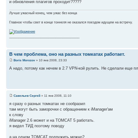
и обновления плагигов проходит?????
Лучше ужасный конец, чем ужас без конца
Главное чтобы свет в конце тоннеля не оказался поездом идущем на встречу.
______________________________________
В чем проблема, оно на разных томкатах работает.
Boris Morozov
» 10 янв 2008, 23:33
А надо, потому как нечем в 2.7 VPN-кой рулить. Не сделали еще пл
Савельев Сергей
» 11 янв 2008, 11:10
я сразу о разных томкатах не сообразил
там могут быть заморочки с обращением к iManager'ам
к слову
iManager 2.6 может и на TOMCAT 5 работать.
я видел ТИД поэтому поводу
а на одном TOMCAT подружить можно?