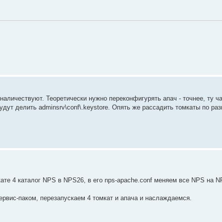
т - наличествуют. Теоретически нужно переконфигурять апач - точнее, ту ч
будут делить adminsrv\conf\.keystore. Опять же рассадить томкаты по ра
ате 4 каталог NPS в NPS26, в его nps-apache.conf меняем все NPS на N
 сервис-паком, перезапускаем 4 томкат и апача и наслаждаемся.