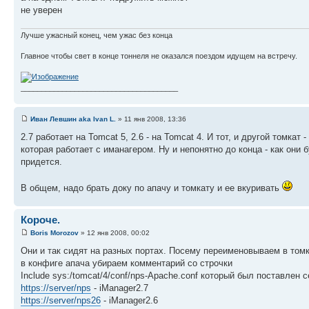
не уверен
Лучше ужасный конец, чем ужас без конца
Главное чтобы свет в конце тоннеля не оказался поездом идущем на встречу.
______________________________________
Иван Левшин aka Ivan L.
» 11 янв 2008, 13:36
2.7 работает на Tomcat 5, 2.6 - на Tomcat 4. И тот, и другой томка
которая работает с иманагером. Ну и непонятно до конца - как они 
придется.
В общем, надо брать доку по апачу и томкату и ее вкуривать
Короче.
Boris Morozov
» 12 янв 2008, 00:02
Они и так сидят на разных портах. Посему переименовываем в томк
в конфиге апача убираем комментарий со строчки
Include sys:/tomcat/4/conf/nps-Apache.conf который был поставлен
https://server/nps
- iManager2.7
https://server/nps26
- iManager2.6