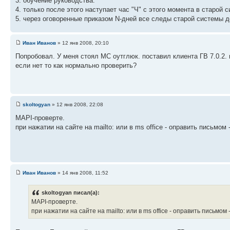
3. обучение руководства.
4. только после этого наступает час "Ч" с этого момента в старо
5. через оговоренные приказом N-дней все следы старой системы 
Иван Иванов
» 12 янв 2008, 20:10
Попробовал. У меня стоял МС оутглюк. поставил клиента ГВ 7.0.2. 
если нет то как нормально проверить?
skoltogyan
» 12 янв 2008, 22:08
MAPI-проверте.
при нажатии на сайте на mailto: или в ms office - оправить письмом
Иван Иванов
» 14 янв 2008, 11:52
skoltogyan писал(а):
MAPI-проверте.
при нажатии на сайте на mailto: или в ms office - оправить письмом