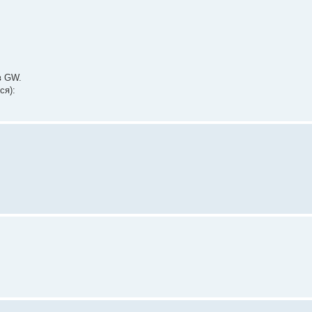
в GW.
ся):