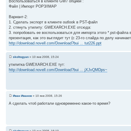
Воспользоваться в клиенте GW7 опцией :
Файл | Импорт POP3/IMAP
Вариант-2:
1. Сделать экспорт в клиенте outlook в PST-файл
2. стянуть утилиту: GWEXARCH.EXE отсюда:
3. попробовать ее воспользоваться для импорта этого *.pst-файла 
презентация, как это выглядит тут (c 23-го слайда по делу начинает
http://download.novell.com/Download?bui ... tut226.ppt
skoltogyan
» 10 янв 2008, 15:24
утилитка GWEXARCH.EXE тут:
http://download.novell.com/Download?bui ... jXJvQMDps~
Иван Иванов
» 10 янв 2008, 15:26
А сделать чтоб работали одновременно какое-то время?
skoltogyan
» 10 янв 2008, 16:10