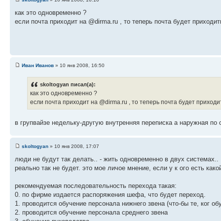
как это одновременно ?
если почта приходит на @dirma.ru , то теперь почта будет приходи
Иван Иванов
» 10 янв 2008, 16:50
skoltogyan писал(а):
как это одновременно ?
если почта приходит на @dirma.ru , то теперь почта будет приходи
в групвайзе недельку-другую внутренняя переписка а наружная по 
skoltogyan
» 10 янв 2008, 17:07
люди не будут так делать.. - жить одновременно в двух системах..
реально так не будет. это мое личое мнение, если у к ого есть како
рекомендуемая последовательность перехода такая:
0. по фирме издается распоряжения шефа, что будет переход.
1. проводится обучение персонала нижнего звена (что-бы те, ког о
2. проводится обучение персонала среднего звена