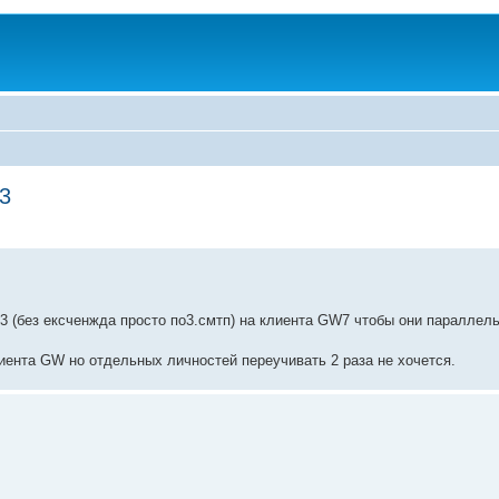
03
003 (без ексченжда просто по3.смтп) на клиента GW7 чтобы они параллел
лиента GW но отдельных личностей переучивать 2 раза не хочется.