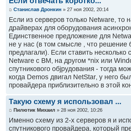
Если отвечать коротко...
Станислав Дронкин
» 27 ноя 2002, 20:14
Если из серверов только Netware, то н
драйверах для оборудования асинхрон
Единственное предложение для Netwar
не у нас (в том смысле , что решение 
предлагали). Если ставить несколько 
Netware c BM, на другом *nix или Win
спутникового обjрудования - тогда мож
когда Demos двигал NetStar, у него б
провайдера приблизительно в этой ко
Такую схему я использовал ...
Пилютик Михаил
» 28 ноя 2002, 10:26
Именно схему из 2-х серверов я и исп
спутникового провайдера, который пр