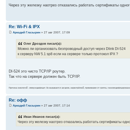
Через эту железку наотрез отказались работать сертификаты одног
Re: Wi-Fi & IPX
Аркадий Глазырин
» 27 авг 2007, 17:09
Олег Дроздов писал(а):
Можно ли организовать безпроводный доступ через Dlink DI-524
к серверу NW 5.1 sp8 если на сервере только протокол IPX ?
DI-524 это чисто TCP/IP роутер.
Так что на сервере должен быть TCP/IP.
Причина онкологий - иммунодефицит. Он вызывается загаром, нервотрёпкой, прививками от гриппа, генномодифицирован
Re: офф
Аркадий Глазырин
» 27 авг 2007, 17:14
Иван Иванов писал(а):
Через эту железку наотрез отказались работать сертификаты одно