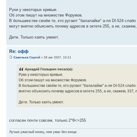
Руки у некоторых кривые.
Об этом пишут на множестве Форумов.
В большинстве своём те, кто ругают "балалайки" а-ля DI-524 сла
могут внятно объяснить почему адресов в октете 255, а не, скаже
Дети. Только хаять умеют.
Re: офф
Савельев Сергей
» 28 авг 2007, 10:21
Аркадий Глазырин писал(а):
Руки у некоторых кривые.
Об этом пишут на множестве Форумов.
В большинстве своём те, кто ругают "балалайки" а-ля DI-524 слаб
внятно объяснить почему адресов в октете 255, а не, скажем, 337,
Дети. Только хаять умеют.
согласен почти совсем, только 2^8<>255
Лучше ужасный конец, чем ужас без конца