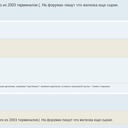
о из 2003 терминалов:(. На форумах пишут что железка еще сырая.
ными дрожжами, например "Саф-Момент", приёмом наркотиков, особенно героиновой группы. + Грибы и паразиты.
го из 2003 терминалов:(. На форумах пишут что железка еще сырая.