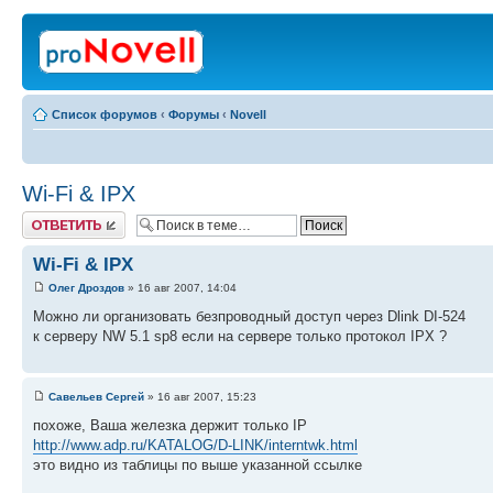
Список форумов
‹
Форумы
‹
Novell
Wi-Fi & IPX
Ответить
Wi-Fi & IPX
Олег Дроздов
» 16 авг 2007, 14:04
Можно ли организовать безпроводный доступ через Dlink DI-524
к серверу NW 5.1 sp8 если на сервере только протокол IPX ?
Савельев Сергей
» 16 авг 2007, 15:23
похоже, Ваша железка держит только IP
http://www.adp.ru/KATALOG/D-LINK/interntwk.html
это видно из таблицы по выше указанной ссылке