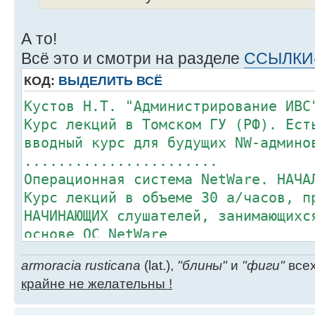
А то!
Всё это и смотри на разделе
ССЫЛКИ-
КОД:
ВЫДЕЛИТЬ ВСЁ
Кустов Н.Т. "Администрирование ИВС
Курс лекций в Томском ГУ (РФ). Ест
вводный курс для будущих NW-админо
.......................
Операционная система NetWare. НАЧА
Курс лекций в объеме 30 а/часов, п
НАЧИНАЮЩИХ слушателей, занимающихс
основе ОС NetWare
armoracia rusticana
(lat.),
"блины"
и
"фиги"
всех
крайне не желательны !