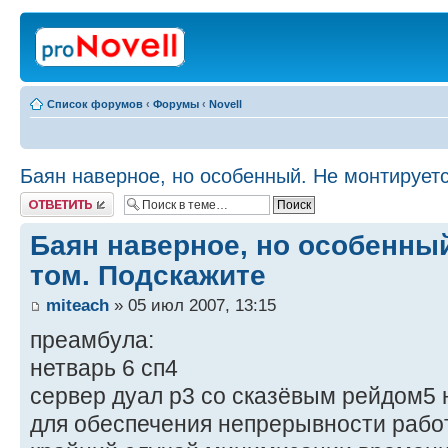
Список форумов
‹
Форумы
‹
Novell
Баян наверное, но особенный. Не монтирует
Ответить
Баян наверное, но особенны
том. Подскажите
miteach
» 05 июл 2007, 13:15
преамбула:
нетварь 6 сп4
сервер дуал р3 со сказёвым рейдом5 н
для обеспечения непрерывности рабо