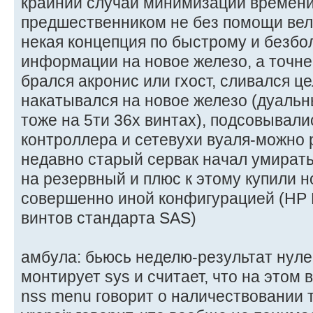
крайний случай минимизации времени
предшественником не без помощи вел
некая концепция по быстрому и безб
информации на новое железо, а точне
брался акронис или гхост, сливался ц
накатывался на новое железо (дуальный
тоже на 5ти 36х винтах), подсовывал
контроллера и сетевухи вуаля-можно 
недавно старый сервак начал умирать
на резервный и плюс к этому купили н
совершенно иной конфигурацией (HP 
винтов стандарта SAS)
амбула: бьюсь неделю-результат нулев
монтирует sys и считает, что на этом 
nss menu говорит о наличествовании 