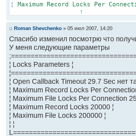
¦ Maximum Record Locks Pe
¦
¦ Maximum File Locks Per
¦
Roman Shevchenko
» 05 июл 2007, 14:20
¦ Maximum Record 
Спасибо изменил посмотрю что получ
¦
У меня следующие параметры
¦ Maximum File L
;===============================
¦
¦ Locks Parameters ¦
¦===============================
¦
¦ Open Callback Timeout 29.7 Sec нет т
L=================================
¦ Maximum Record Locks Per Connectio
¦ Maximum File Locks Per Connection 25
¦ Maximum Record Locks 20000 ¦
¦ Maximum File Locks 200000 ¦
¦ ¦
L===============================