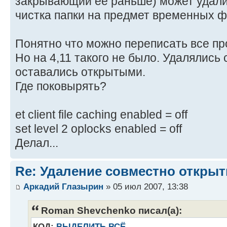
закрывающий ее раньше) может удали
чистка папки на предмет временных ф
Понятно что можно переписать все про
Но на 4,11 такого не было. Удалялись
оставались открытыми.
Где поковырять?
et client file caching enabled = off
set level 2 oplocks enabled = off
Делал...
Re: Удаление совместно откры
Аркадий Глазырин
» 05 июл 2007, 13:38
Roman Shevchenko писал(а):
КОД:
ВЫДЕЛИТЬ ВСЁ