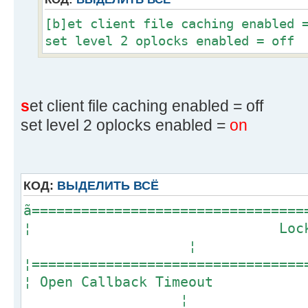
[b]et client file caching enabled 
set level 2 oplocks enabled = off
s
et client file caching enabled = off
set level 2 oplocks enabled =
on
КОД:
ВЫДЕЛИТЬ ВСЁ
ã=================================
¦ Locks Par
¦
¦=================================
¦ Open Callback Tim
¦