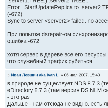
.server1.TREE.) .server2.TREE..
Error _StartUpdateReplica to .server2.TR
(-672)
Sync to server <server2> failed, no acce
При попытке dsrepair-ом синхронизир
ошибка -672
хотя сервер в дереве все его ресурсы
что служебный трафик рубиться.
Иван Левшин aka Ivan L.
» 06 июл 2007, 15:43
в природе не существует NDS 8.7.3 (те
eDirectory 8.7.3 (там версия DS.NLM с
- это раз
Дальше - нам отсюда не видно, есть л