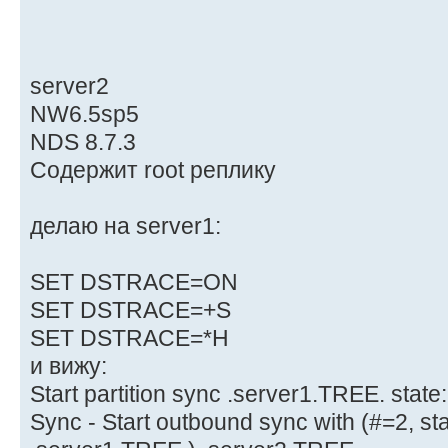
server2
NW6.5sp5
NDS 8.7.3
Содержит root реплику
делаю на server1:
SET DSTRACE=ON
SET DSTRACE=+S
SET DSTRACE=*H
и вижу:
Start partition sync .server1.TREE. state:[
Sync - Start outbound sync with (#=2, sta