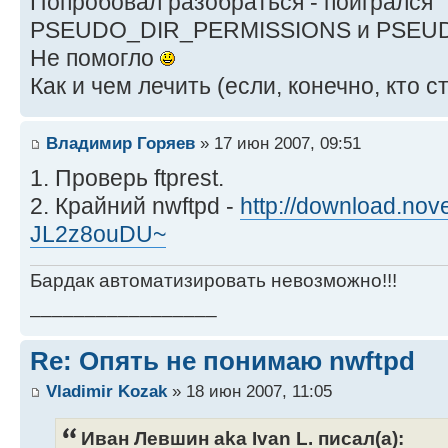
Попробовал разобраться - поигрался
PSEUDO_DIR_PERMISSIONS и PSEUD
Не помогло
Как и чем лечить (если, конечно, кто 
Владимир Горяев
» 17 июн 2007, 09:51
1. Проверь ftprest.
2. Крайний nwftpd -
http://download.nov
JL2z8ouDU~
Бардак автоматизировать невозможно!!!
_________________
Re: Опять не понимаю nwftpd
Vladimir Kozak
» 18 июн 2007, 11:05
Иван Левшин aka Ivan L. писал(а):