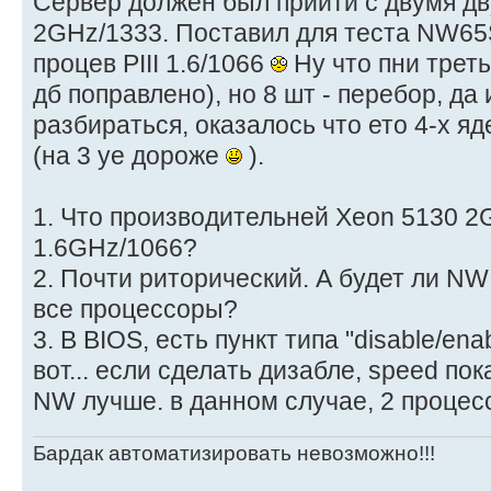
Сервер должен был прийти с двумя д
2GHz/1333. Поставил для теста NW6
процев PIII 1.6/1066
Ну что пни треть
дб поправлено), но 8 шт - перебор, да 
разбираться, оказалось что ето 4-х я
(на 3 уе дороже
).
1. Что производительней Xeon 5130 2
1.6GHz/1066?
2. Почти риторический. А будет ли NW
все процессоры?
3. В BIOS, есть пункт типа "disable/enab
вот... если сделать дизабле, speed по
NW лучше. в данном случае, 2 процес
Бардак автоматизировать невозможно!!!
_________________