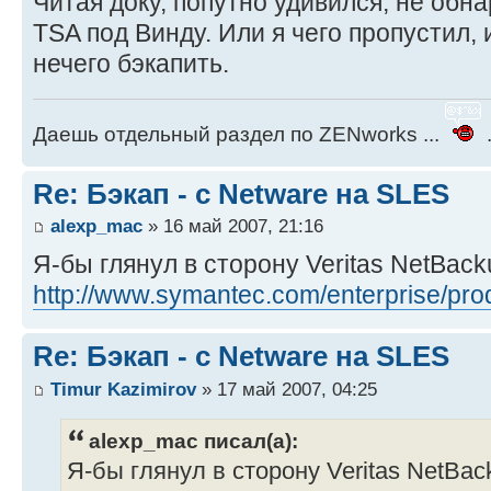
Читая доку, попутно удивился, не обн
TSA под Винду. Или я чего пропустил, 
нечего бэкапить.
Даешь отдельный раздел по ZENworks ...
.
Re: Бэкап - с Netware на SLES
alexp_mac
» 16 май 2007, 21:16
Я-бы глянул в сторону Veritas NetBack
http://www.symantec.com/enterprise/prod
Re: Бэкап - с Netware на SLES
Timur Kazimirov
» 17 май 2007, 04:25
alexp_mac писал(а):
Я-бы глянул в сторону Veritas NetBac