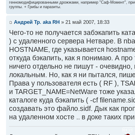
генномодифицированными дрожжами, например "Саф-Момент", приё
группы. + Грибы и паразиты.
Андрей Тр. aka RH
» 21 май 2007, 18:33
Чего-то не получается забэкапить ката
) с удаленного сервера Нетваре. В nb
HOSTNAME, где указывается hostname
откуда бэкапить, как я понимаю. А про 
ничего отдельно не пишут - очевидно, 
локальным. Но, как я ни пытался, пише
Права у пользователя есть ( RF ), TS
и TARGET_NAME=NetWare тоже указал .
каталоге куда бэкапить ( -cf filename.s
создавать это файло.sidf. Дык как пр
на удаленном хосте .. в доке таких п