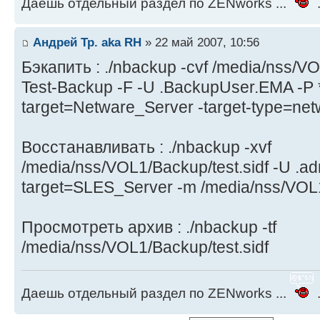
Даешь отдельный раздел по ZENworks ...
.
Андрей Тр. aka RH
» 22 май 2007, 10:56
Бэкапить : ./nbackup -cvf /media/nss/VO
Test-Backup -F -U .BackupUser.EMA -P *
target=Netware_Server -target-type=netw
Восстанавливать : ./nbackup -xvf
/media/nss/VOL1/Backup/test.sidf -U .a
target=SLES_Server -m /media/nss/VOL
Просмотреть архив : ./nbackup -tf
/media/nss/VOL1/Backup/test.sidf
Даешь отдельный раздел по ZENworks ...
.