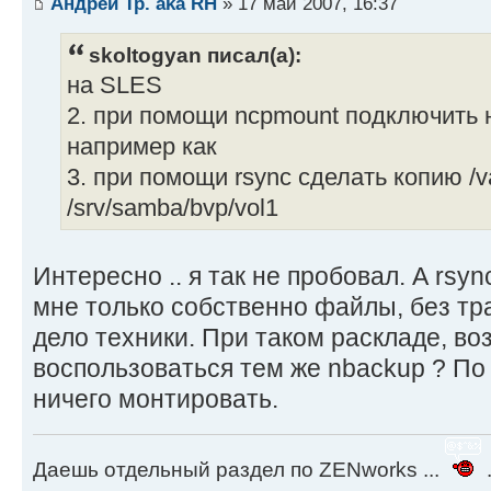
Андрей Тр. aka RH
» 17 май 2007, 16:37
skoltogyan писал(а):
на SLES
2. при помощи ncpmount подключить 
например как
3. при помощи rsync сделать копию /va
/srv/samba/bvp/vol1
Интересно .. я так не пробовал. А rsy
мне только собственно файлы, без трас
дело техники. При таком раскладе, в
воспользоваться тем же nbackup ? По
ничего монтировать.
Даешь отдельный раздел по ZENworks ...
.