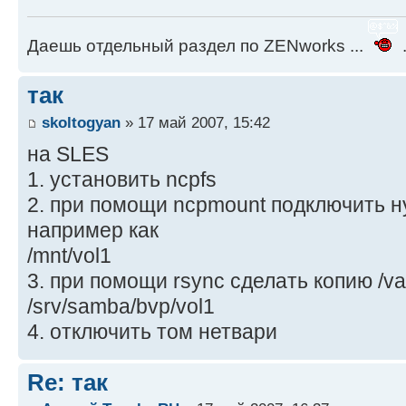
Даешь отдельный раздел по ZENworks ...
.
так
skoltogyan
» 17 май 2007, 15:42
на SLES
1. установить ncpfs
2. при помощи ncpmount подключить н
например как
/mnt/vol1
3. при помощи rsync сделать копию /var
/srv/samba/bvp/vol1
4. отключить том нетвари
Re: так