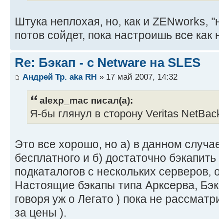
Штука неплохая, но, как и ZENworks, 
потов сойдет, пока настроишь все как н
Re: Бэкап - с Netware на SLES
Андрей Тр. aka RH
» 17 май 2007, 14:32
alexp_mac писал(а):
Я-бы глянул в сторону Veritas NetBac
Это все хорошо, но а) в данном случа
бесплатного и б) достаточно бэкапить
подкаталогов с нескольких серверов,
Настоящие бэкапы типа Арксерва, Бэка
говоря уж о Легато ) пока не рассматр
за цены ).