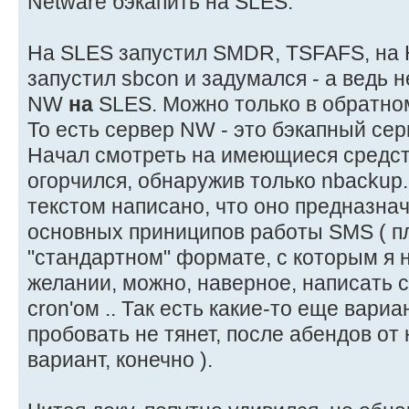
Netware бэкапить на SLES.
На SLES запустил SMDR, TSFAFS, на Н
запустил sbcon и задумался - а ведь 
NW
на
SLES. Можно только в обратном
То есть сервер NW - это бэкапный серв
Начал смотреть на имеющиеся средст
огорчился, обнаружив только nbackup
текстом написано, что оно предназна
основных приниципов работы SMS ( п
"стандартном" формате, с которым я н
желании, можно, наверное, написать с
cron'ом .. Так есть какие-то еще вари
пробовать не тянет, после абендов от н
вариант, конечно ).