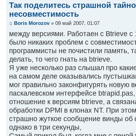
Так поделитесь страшной тайной
несовместимость
Boris Morozov
» 09 май 2007, 01:07
между версиями. Работаен с Btrieve c 
было никаких проблем с совместимост
программисты не почистили память, т
делать, то чего гнать на btrieve.
Я уже несколько раз слышал про каки
на самом деле оказывались пустышкам
мог правильно законфигурять новую в
паскалевском интерфейсе btrapid.pas,
отношение к версиям btrieve, а связа
обработки DPMI в клонах NT. При этом
страшно жуткое сообщение винды об
однако в три секунды,
Самый прикол был, когда мне с пеной 