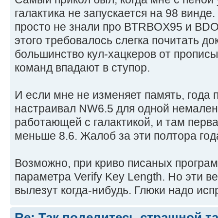
галактика не запускается на 98 винде
просто не знали про BTRBOX95 и BDO
этого требовалось слегка почитать до
большинство кул-хацкеров от пропис
команд впадают в ступор.
И если мне не изменяет память, года 
настраивал NW6.5 для одной немален
работающей с галактикой, и там перва
меньше 8.6. Жалоб за эти полтора год
Возможно, при криво писаных программ
параметра Verify Key Length. Но эти 
вылезут когда-нибудь. Глюки надо исп
Re: Так поделитесь страшной та