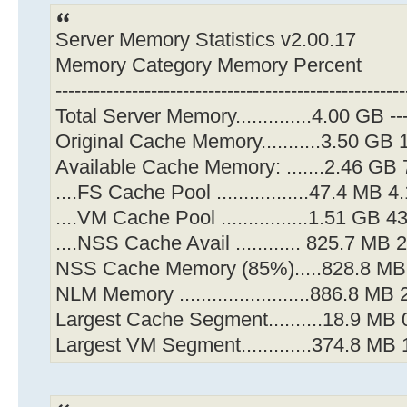
Server Memory Statistics v2.00.17
Memory Category Memory Percent
-------------------------------------------------------
Total Server Memory..............4.00 GB ---
Original Cache Memory...........3.50 GB
Available Cache Memory: .......2.46 GB
....FS Cache Pool .................47.4 MB 
....VM Cache Pool ................1.51 GB 
....NSS Cache Avail ............ 825.7 MB
NSS Cache Memory (85%).....828.8 M
NLM Memory ........................886.8 MB
Largest Cache Segment..........18.9 MB
Largest VM Segment.............374.8 MB