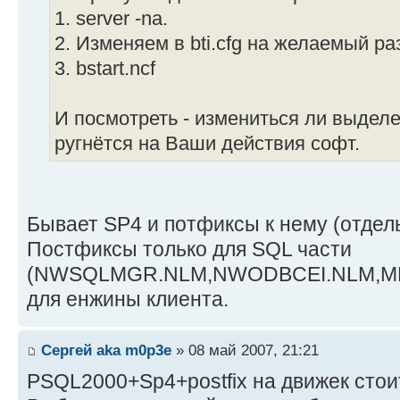
1. server -na.
2. Изменяем в bti.cfg на желаемый ра
3. bstart.ncf
И посмотреть - измениться ли выделе
ругнётся на Ваши действия софт.
Бывает SP4 и потфиксы к нему (отдельн
Постфиксы только для SQL части
(NWSQLMGR.NLM,NWODBCEI.NLM,MK
для енжины клиента.
Сергей aka m0p3e
» 08 май 2007, 21:21
PSQL2000+Sp4+postfix на движек стои