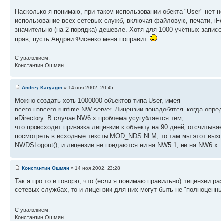
Насколько я понимаю, при таком использовании обекта "User" нет 
использование всех сетевых служб, включая файловую, печати, iFold
значительно (на 2 порядка) дешевле. Хотя для 1000 учётных запис
прав, пусть Андрей Фисенко меня поправит.
С уважением,
Константин Ошмян
Andrey Karyagin
» 14 ноя 2002, 20:45
Можно создать хоть 1000000 объектов типа User, имея
всего навсего runtime NW server. Лицензии понадобятся, когда оп
eDirectory. В случае NW6.x проблема усугубляется тем,
что происходит привязка лицензии к объекту на 90 дней, отсчитыв
посмотреть в исходные тексты MOD_NDS.NLM, то там мы этот вызо
NWDSLogout(), и лицензии не поедаются ни на NW5.1, ни на NW6.x.
Константин Ошмян
» 14 ноя 2002, 23:28
Так я про то и говорю, что (если я понимаю правильно) лицензии р
сетевых службах, то и лицензии для них могут быть не "полноценные
С уважением,
Константин Ошмян