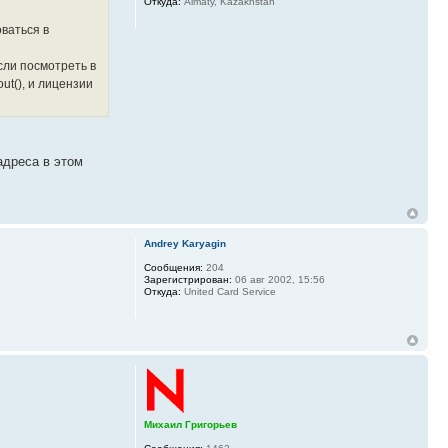
Откуда:
Almaty, Kazakhstan
ваться в
сли посмотреть в
t(), и лицензии
адреса в этом
Andrey Karyagin
Сообщения:
204
Зарегистрирован:
06 авг 2002, 15:56
Откуда:
United Card Service
Михаил Григорьев