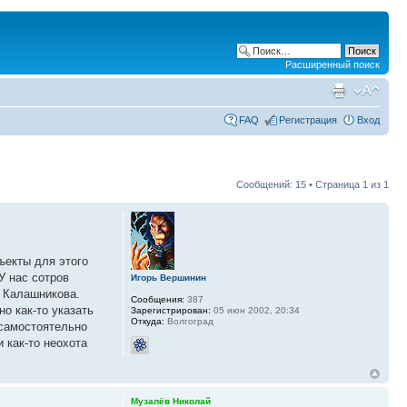
Расширенный поиск
FAQ
Регистрация
Вход
Сообщений: 15 • Страница
1
из
1
ъекты для этого
У нас сотров
Игорь Вершинин
т Калашникова.
Сообщения:
387
о как-то указать
Зарегистрирован:
05 июн 2002, 20:34
Откуда:
Волгоград
 самостоятельно
 как-то неохота
Музалёв Николай