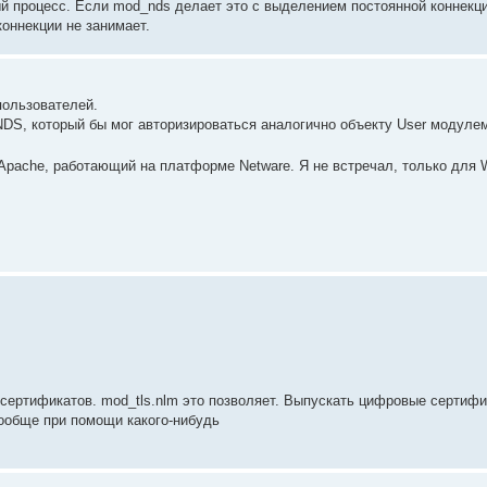
ый процесс. Если mod_nds делает это с выделением постоянной коннекц
оннекции не занимает.
пользователей.
NDS, который бы мог авторизироваться аналогично объекту User модуле
Apache, работающий на платформе Netware. Я не встречал, только для 
ертификатов. mod_tls.nlm это позволяет. Выпускать цифровые сертиф
вообще при помощи какого-нибудь