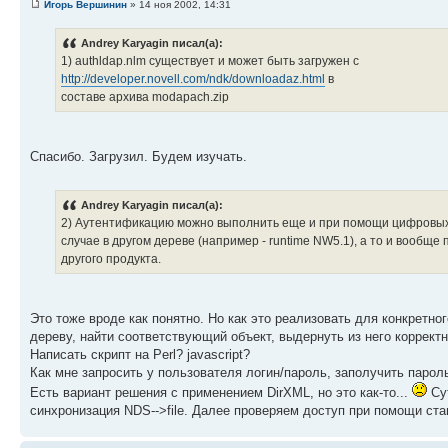
Игорь Вершинин
» 14 ноя 2002, 14:31
Andrey Karyagin писал(а):
1) authldap.nlm существует и может быть загружен с
http://developer.novell.com/ndk/downloadaz.html
в
составе архива modapach.zip
Спасибо. Загрузил. Будем изучать.
Andrey Karyagin писал(а):
2) Аутентификацию можно выполнить еще и при помощи цифровых 
случае в другом дереве (например - runtime NW5.1), а то и вообще
другого продукта.
Это тоже вроде как понятно. Но как это реализовать для конкретног
дереву, найти соответствующий объект, выдернуть из него корректн
Написать скрипт на Perl? javascript?
Как мне запросить у пользователя логин/пароль, заполучить парол
Есть вариант решения с применением DirXML, но это как-то...
Сут
синхронизация NDS-->file. Далее проверяем доступ при помощи ст