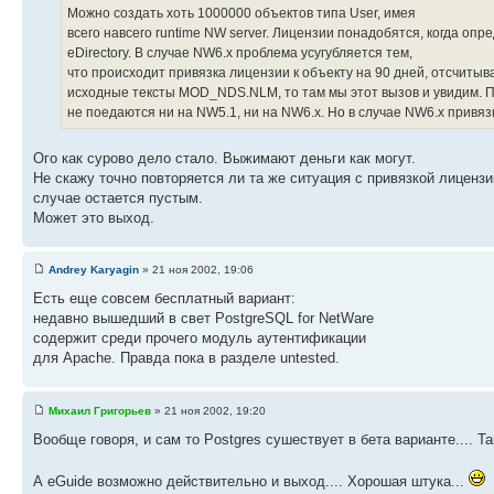
Можно создать хоть 1000000 объектов типа User, имея
всего навсего runtime NW server. Лицензии понадобятся, когда о
eDirectory. В случае NW6.x проблема усугубляется тем,
что происходит привязка лицензии к объекту на 90 дней, отсчиты
исходные тексты MOD_NDS.NLM, то там мы этот вызов и увидим. П
не поедаются ни на NW5.1, ни на NW6.x. Но в случае NW6.x привяз
Ого как сурово дело стало. Выжимают деньги как могут.
Не скажу точно повторяется ли та же ситуация с привязкой лицензи
случае остается пустым.
Может это выход.
Andrey Karyagin
» 21 ноя 2002, 19:06
Есть еще совсем бесплатный вариант:
недавно вышедший в свет PostgreSQL for NetWare
содержит среди прочего модуль аутентификации
для Apache. Правда пока в разделе untested.
Михаил Григорьев
» 21 ноя 2002, 19:20
Вообще говоря, и сам то Postgres сушествует в бета варианте.... Т
А eGuide возможно действительно и выход.... Хорошая штука...