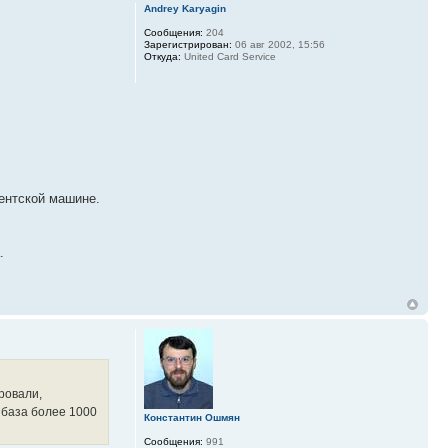
Andrey Karyagin
Сообщения:
204
Зарегистрирован:
06 авг 2002, 15:56
Откуда:
United Card Service
иентской машине.
.
ровали,
я база более 1000
Константин Ошмян
Сообщения:
991