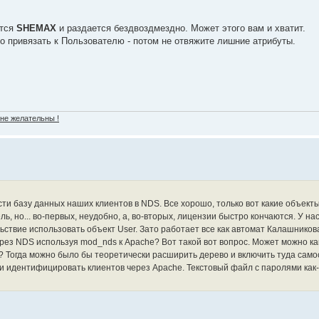
ется
SHEMAX
и раздается бездвоздмездно. Может этого вам и хватит.
о привязать к Пользователю - потом не отвяжите лишние атрибуты.
 не желательны !
ти базу данных наших клиентов в NDS. Все хорошо, только вот какие объекты
, но... во-первых, неудобно, а, во-вторых, лицензии быстро кончаются. У нас
ьствие использовать объект User. Зато работает все как автомат Калашников
рез NDS используя mod_nds к Apache? Вот такой вот вопрос. Может можно как
 Тогда можно было бы теоретически расширить дерево и включить туда сам
 и идентифицировать клиентов через Apache. Текстовый файл с паролями как