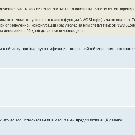
пределенная часть этих объектов захочет полноценным образом аутентифициро
ваемых от момента успешного вызова функции NWDSLogin() или ее аналога. Е
ри определенной конфигурации сразу вслед за ним следует вызов NWDSLogou
ка лицензии на 90 дней делает свое черное дело.
и к объекту при ldap аутентификации, но по крайней мере поле сетевого 
ак что до его использования в масштабах предприятия ещё далеко...