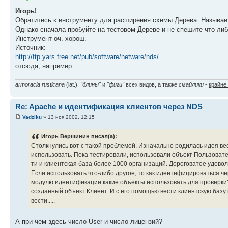
Игорь!
Обратитесь к инструменту для расширения схемы Дерева. Называ
Однако сначала пробуйте на тестовом Дереве и не спешите что либ
Инструмент оч. хорош.
Источник:
http://ftp.yars.free.net/pub/software/netware/nds/
отсюда, например.
armoracia rusticana
(lat.),
"блины"
и
"фиги"
всех видов, а также
смайлики
-
крайне
Re: Apache и идентификация клиентов через NDS
Vadziku
» 13 ноя 2002, 12:15
Игорь Вершинин писал(а):
Столкнулись вот с такой проблемой. Изначально родилась идея вес
использовать. Пока тестировали, использовали объект Пользователь
ти и клиентская база более 1000 организаций. Дороговатое удовол
Если использовать что-либо другое, то как идентифицироваться че
модулю идентификации какие объекты использовать для проверки?
созданный объект Клиент. И с его помощью вести клиентскую базу
вести.....
А при чем здесь число User и число лицензий?