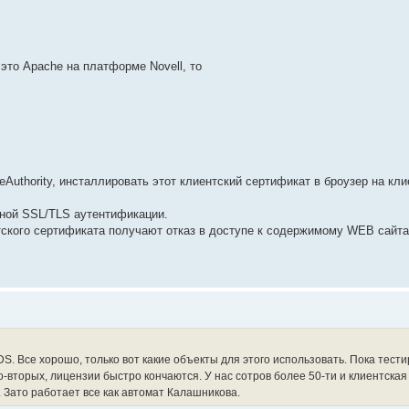
то Apache на платформе Novell, то
eAuthority, инсталлировать этот клиентский сертификат в броузер на кл
мной SSL/TLS аутентификации.
тского сертификата получают отказ в доступе к содержимому WEB сайта
. Все хорошо, только вот какие объекты для этого использовать. Пока тести
во-вторых, лицензии быстро кончаются. У нас сотров более 50-ти и клиентска
 Зато работает все как автомат Калашникова.