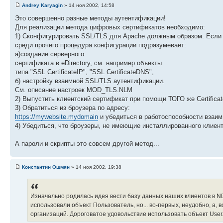
Andrey Karyagin
» 14 ноя 2002, 14:58
Это совершенно разные методы аутентификации!
Для реализации метода цифровых сертификатов необходимо:
1) Сконфигурировать SSL/TLS для Apache должным образом. Если э
среди прочего процедура конфигурации подразумевает:
а)создание серверного
сертификата в eDirectory, см. например объекты
типа "SSL CertificateIP", "SSL CertificateDNS",
б) настройку взаимной SSL/TLS аутентификации.
См. описание настроек MOD_TLS.NLM
2) Выпустить клиентский сертификат при помощи ТОГО же Certificat
3) Обратиться из броузера по адресу:
https://mywebsite.mydomain
и убедиться в работоспособности взаи
4) Убедиться, что броузеры, не имеющие инсталлированного клиен
А пароли и скрипты это совсем другой метод...
Константин Ошмян
» 14 ноя 2002, 19:38
Изначально родилась идея вести базу данных наших клиентов в NDS
использовали объект Пользователь, но... во-первых, неудобно, а, 
организаций. Дороговатое удовольствие использовать объект User.