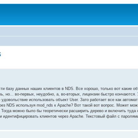
S
ти базу данных наших клиентов в NDS. Все хорошо, только вот какие об
, но... во-первых, неудобно, а, во-вторых, лицензии быстро кончаются. 
е удовольствие использовать объект User. Зато работает все как автома
рез NDS используя mod_nds к Apache? Вот такой вот вопрос. Может можн
 Тогда можно было бы теоретически расширить дерево и включить туда
и идентифицировать клиентов через Apache. Текстовый файл с паролями