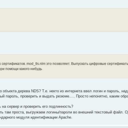
сертификатов. mod_tls.nlm это позволяет. Выпускать цифровые сертификат
 при помощи какого-нибудь
о объекта дерева NDS? Т.е. некто из интернета ввел логин и пароль, над
ый пароль, проверить и выдать резюме..... Просто непонятно, каким обр
ь на сервер и проверить его подлинность?
ь там проста, выгружаем логины/пароли во внешний текстовый файл. 
андарного модуля идентификации Apache.