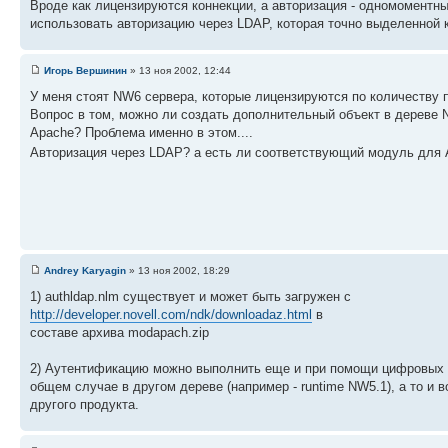
Вроде как лицензируются коннекции, а авторизация - одномоментн
использовать авторизацию через LDAP, которая точно выделенной к
Игорь Вершинин
» 13 ноя 2002, 12:44
У меня стоят NW6 сервера, которые лицензируются по количеству 
Вопрос в том, можно ли создать дополнительный объект в дереве 
Apache? Проблема именно в этом....
Авторизация через LDAP? а есть ли соответствующий модуль для 
Andrey Karyagin
» 13 ноя 2002, 18:29
1) authldap.nlm существует и может быть загружен с
http://developer.novell.com/ndk/downloadaz.html
в
составе архива modapach.zip
2) Аутентификацию можно выполнить еще и при помощи цифровых с
общем случае в другом дереве (например - runtime NW5.1), а то и 
другого продукта.