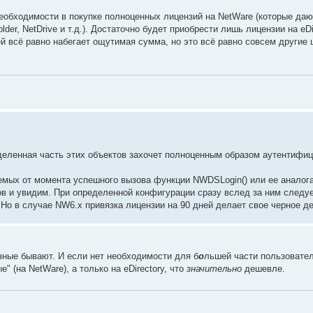
необходимости в покупке полноценных лицензий на NetWare (которые даю
er, NetDrive и т.д.). Достаточно будет приобрести лишь лицензии на eDir
ей всё равно набегает ощутимая сумма, но это всё равно совсем другие
ределенная часть этих объектов захочет полноценным образом аутентифи
аемых от момента успешного вызова функции NWDSLogin() или ее аналог
в и увидим. При определенной конфигурации сразу вслед за ним следу
 Но в случае NW6.x привязка лицензии на 90 дней делает свое черное д
азные бывают. И если нет необходимости для б
о
льшей части пользовате
" (на NetWare), а только на eDirectory, что
значительно
дешевле.