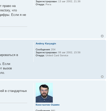
Зарегистрирован:
13 авг 2002, 21:36
Откуда:
Рига
т право на
ectory, что
 цифры. Если я не
Andrey Karyagin
Сообщения:
204
Зарегистрирован:
06 авг 2002, 15:56
цироваться в
Откуда:
United Card Service
а. Если
ет вызов
ело.
лей в стандартных
Константин Ошмян
Сообщения:
991