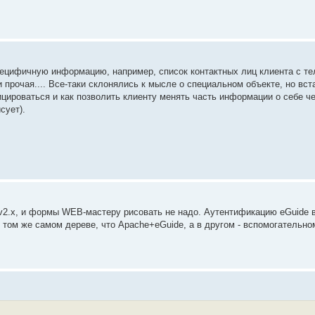
 специфичную информацию, например, список контактных лиц клиента с т
 прочая.... Все-таки склонялись к мысле о специальном объекте, но вст
цироваться и как позволить клиенту менять часть информации о себе че
сует).
v2.x, и формы WEB-мастеру рисовать не надо. Аутентификацию eGuide 
том же самом дереве, что Apache+eGuide, а в другом - вспомогательном