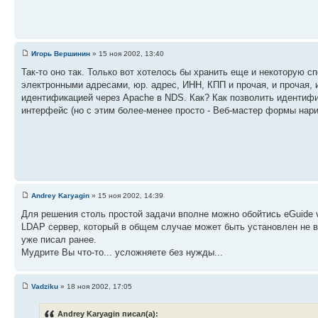
Игорь Вершинин
» 15 ноя 2002, 13:40
Так-то оно так. Только вот хотелось бы хранить еще и некоторую
электронными адресами, юр. адрес, ИНН, КПП и прочая, и прочая, и
идентификацией через Apache в NDS. Как? Как позволить идентифи
интерфейс (но с этим более-менее просто - Веб-мастер формы нари
Andrey Karyagin
» 15 ноя 2002, 14:39
Для решения столь простой задачи вполне можно обойтись eGuide 
LDAP сервер, который в общем случае может быть установлен не в 
уже писал ранее.
Мудрите Вы что-то... усложняете без нужды...
Vadziku
» 18 ноя 2002, 17:05
Andrey Karyagin писал(а):