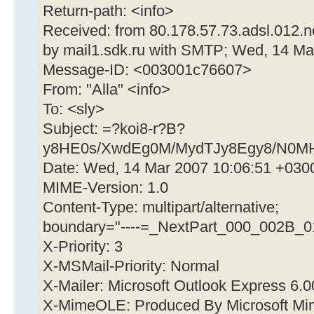
Return-path: <info>
Received: from 80.178.57.73.adsl.012.net
by mail1.sdk.ru with SMTP; Wed, 14 Ma
Message-ID: <003001c76607>
From: "Alla" <info>
To: <sly>
Subject: =?koi8-r?B?
y8HE0s/XwdEg0M/MydTJy8Egy8/N0M
Date: Wed, 14 Mar 2007 10:06:51 +030
MIME-Version: 1.0
Content-Type: multipart/alternative;
boundary="----=_NextPart_000_002B_
X-Priority: 3
X-MSMail-Priority: Normal
X-Mailer: Microsoft Outlook Express 6.
X-MimeOLE: Produced By Microsoft M