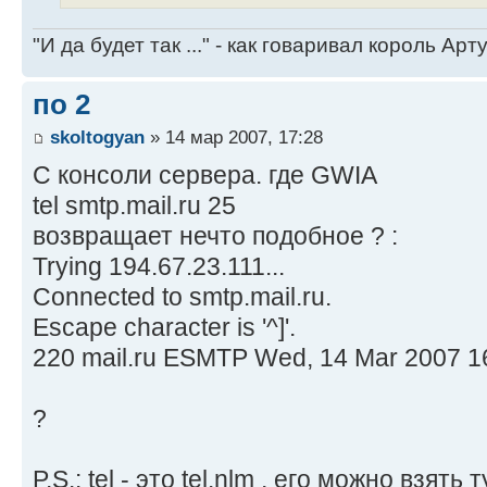
"И да будет так ..." - как говаривал король Артур
по 2
skoltogyan
» 14 мар 2007, 17:28
С консоли сервера. где GWIA
tel smtp.mail.ru 25
возвращает нечто подобное ? :
Trying 194.67.23.111...
Connected to smtp.mail.ru.
Escape character is '^]'.
220 mail.ru ESMTP Wed, 14 Mar 2007 1
?
P.S.: tel - это tel.nlm , его можно взять т