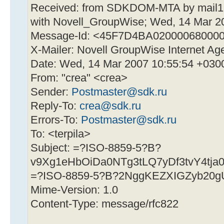
Received: from SDKDOM-MTA by mail1.
with Novell_GroupWise; Wed, 14 Mar 2
Message-Id: <45F7D4BA02000068000
X-Mailer: Novell GroupWise Internet Age
Date: Wed, 14 Mar 2007 10:55:54 +030
From: "crea" <crea>
Sender:
Postmaster@sdk.ru
Reply-To:
crea@sdk.ru
Errors-To:
Postmaster@sdk.ru
To: <terpila>
Subject: =?ISO-8859-5?B?
v9Xg1eHbOiDa0NTg3tLQ7yDf3tvY4tja
=?ISO-8859-5?B?2NggKEZXIGZyb20
Mime-Version: 1.0
Content-Type: message/rfc822