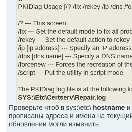
PKIDiag Usage [/? /fix /rekey /ip /dns /fo
/? --- This screen
/fix --- Set the default mode to fix all pr
/rekey --- Set the default action to rekey
/ip [ip address] --- Specify an IP address
/dns [dns name] --- Specify a DNS nam
/forcenew --- Forces the recreation of t
/script --- Put the utility in script mode
The PKIDiag log file is at the following l
SYS:\Etc\Certserv\Repair.log
Проверьте чтоб в sys:\etc\
hostname
прописаны адреса и имена на текущи
обновлении могли изменить.