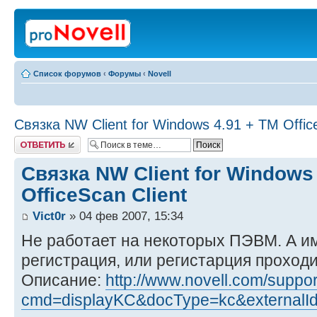
Список форумов
‹
Форумы
‹
Novell
Связка NW Client for Windows 4.91 + TM Offic
Ответить
Связка NW Client for Windows
OfficeScan Client
Vict0r
» 04 фев 2007, 15:34
Не работает на некоторых ПЭВМ. А им
регистрация, или регистарция проходи
Описание:
http://www.novell.com/suppo
cmd=displayKC&docType=kc&externalI