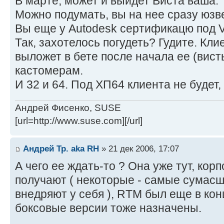
В марте, может и выйдет Виста ваша.
Можно подумать, вы на нее сразу юзв
Вы еще у Autodesk сертификацю под V
Так, захотелось погудеть? Гудите. Кли
выложет в бете после начала ее (вис
кастомерам.
И 32 и 64. Под ХП64 клиента не будет,
Андрей Фисенко, SUSE
[url=http://www.suse.com][/url]
Андрей Тр. aka RH
» 21 дек 2006, 17:07
А чего ее ждать-то ? Она уже тут, ко
получают ( некоторые - самые сумасш
внедряют у себя ), RTM был еще в кон
боксовые версии тоже назначены.