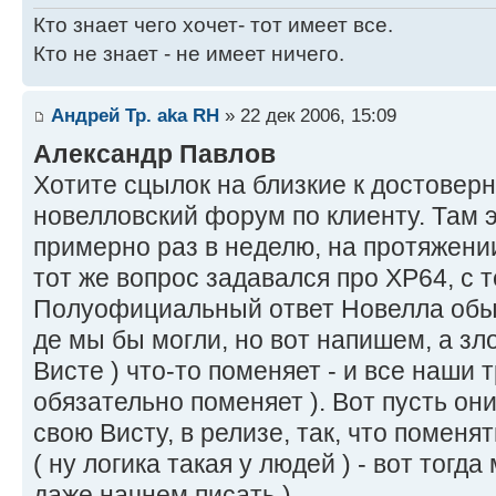
Кто знает чего хочет- тот имеет все.
Кто не знает - не имеет ничего.
Андрей Тр. aka RH
» 22 дек 2006, 15:09
Александр Павлов
Хотите сцылок на близкие к достоверн
новелловский форум по клиенту. Там 
примерно раз в неделю, на протяжении 
тот же вопрос задавался про ХР64, с т
Полуофициальный ответ Новелла обыч
де мы бы могли, но вот напишем, а зл
Висте ) что-то поменяет - и все наши 
обязательно поменяет ). Вот пусть он
свою Висту, в релизе, так, что поменя
( ну логика такая у людей ) - вот тогда
даже начнем писать ).