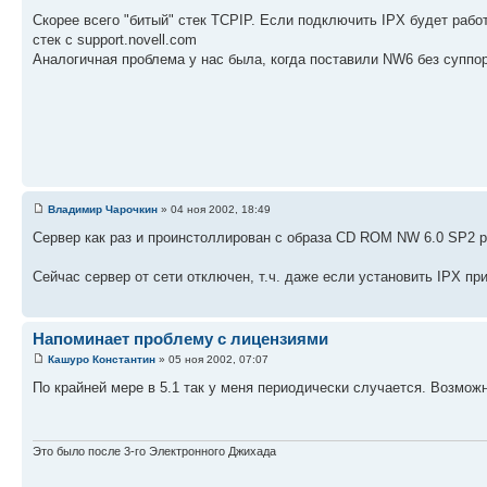
Скорее всего "битый" стек TCPIP. Если подключить IPX будет работ
стек с support.novell.com
Аналогичная проблема у нас была, когда поставили NW6 без суппор
Владимир Чарочкин
» 04 ноя 2002, 18:49
Сервер как раз и проинстоллирован с образа CD ROM NW 6.0 SP2 ру
Сейчас сервер от сети отключен, т.ч. даже если установить IPX пр
Напоминает проблему с лицензиями
Кашуро Константин
» 05 ноя 2002, 07:07
По крайней мере в 5.1 так у меня периодически случается. Возмож
Это было после 3-го Электронного Джихада