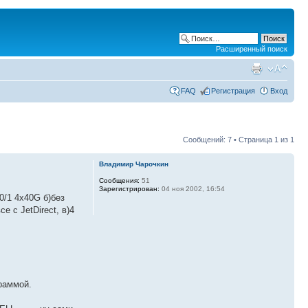
Расширенный поиск
FAQ
Регистрация
Вход
Сообщений: 7 • Страница
1
из
1
Владимир Чарочкин
Сообщения:
51
Зарегистрирован:
04 ноя 2002, 16:54
0/1 4x40G б)без
 с JetDirect, в)4
граммой.