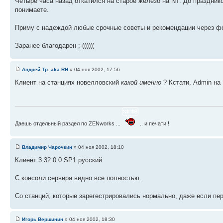
Четыре часа назад откатился на старое железо на NT. До праздников
понимаете.
Приму с надеждой любые срочные советы и рекомендации через фо
Заранее благодарен ;-((((((
Андрей Тр. aka RH
» 04 ноя 2002, 17:56
Клиент на станциях новелловский
какой именно
? Кстати, Admin на 
Даешь отдельный раздел по ZENworks ...
.. и печати !
Владимир Чарочкин
» 04 ноя 2002, 18:10
Клиент 3.32.0.0 SP1 русский.
С консоли сервера видно все полностью.
Со станций, которые зарегестрировались нормально, даже если пе
Игорь Вершинин
» 04 ноя 2002, 18:30