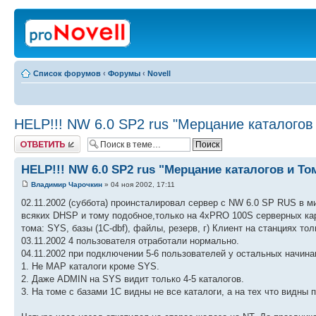
Список форумов
‹
Форумы
‹
Novell
HELP!!! NW 6.0 SP2 rus "Мерцание каталогов
Ответить
HELP!!! NW 6.0 SP2 rus "Мерцание каталогов и То
Владимир Чарочкин
» 04 ноя 2002, 17:11
02.11.2002 (суббота) проинсталировал сервер с NW 6.0 SP RUS в 
всяких DHSP и тому подобное,только на 4xPRO 100S серверных карт
тома: SYS, базы (1С-dbf), файлы, резерв, г) Клиент на станциях т
03.11.2002 4 пользователя отработали нормально.
04.11.2002 при подключении 5-6 пользователей у остальных начи
1. Не MAP каталоги кроме SYS.
2. Даже ADMIN на SYS видит только 4-5 каталогов.
3. На томе с базами 1С видны не все каталоги, а на тех что видны