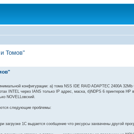
 и Томов"
мов"
минимальной конфигурации: а) тома NSS IDE RAID ADAPTEC 2400A 32Mb 
ах INTEL через IANS только IP адрес, маска, б)NDPS 6 принтеров HP все
олько NOVELLовский.
наются следующие проблемы:
 при загрузке 1С выдается сообщение что ресурсы захвачены другой про