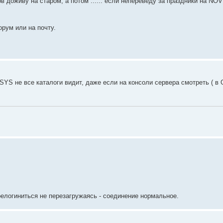
 доживу на старом, а потом ...... если непереведу за праздники на NOVEL
рум или на почту.
SYS не все каталоги видит, даже если на консоли сервера смотреть ( в G
релогиниться не перезагружаясь - соединение нормальное.