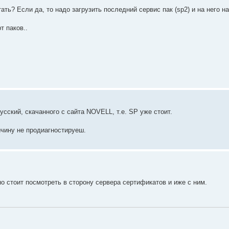
ать? Если да, то надо загрузить последний сервис пак (sp2) и на него н
т паков..
сский, скачанного с сайта NOVELL, т.е. SP уже стоит.
ичину не продиагностируеш.
но стоит посмотреть в сторону сервера сертификатов и иже с ним.