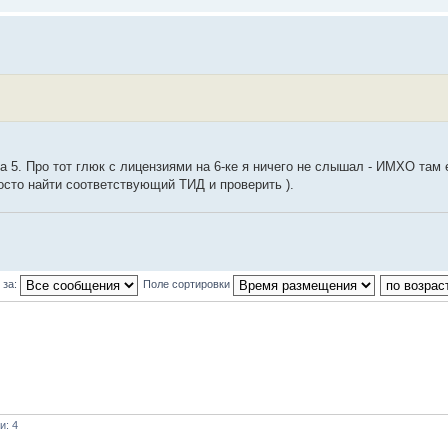
 на 5. Про тот глюк с лицензиями на 6-ке я ничего не слышал - ИМХО там 
осто найти соответствующий ТИД и проверить ).
 за:
Поле сортировки
и: 4