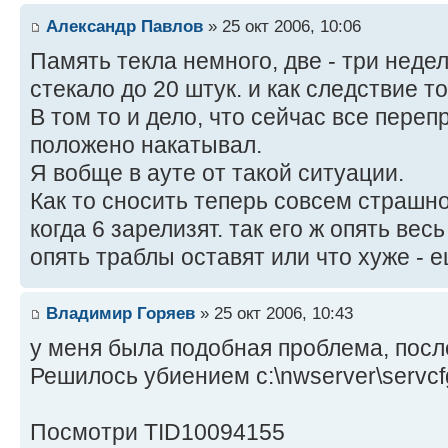
Александр Павлов
» 25 окт 2006, 10:06
Память текла немного, две - три недели
стекало до 20 штук. и как следствие т
В том то и дело, что сейчас все переп
положено накатывал.
Я вобще в ауте от такой ситуации.
Как то сносить теперь совсем страшно
когда 6 зарелизят. так его ж опять ве
опять траблы оставят или что хуже - 
Владимир Горяев
» 25 окт 2006, 10:43
у меня была подобная проблема, после
Решилось убиением c:\nwserver\servcf
Посмотри TID10094155