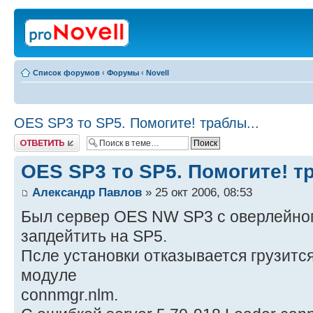
Список форумов
‹
Форумы
‹
Novell
OES SP3 то SP5. Помогите! траблы...
Ответить
OES SP3 то SP5. Помогите! тр
Александр Павлов
» 25 окт 2006, 08:53
Был сервер OES NW SP3 c оверлейного
запдейтить на SP5.
Псле установки отказывается грузится
модуле
connmgr.nlm.