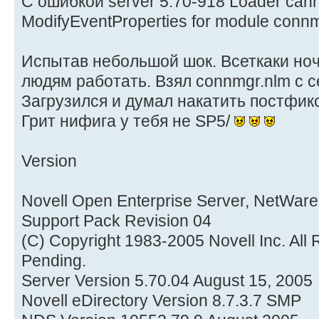
С ошибкой server 5.70-918 Loader canno
ModifyEventProperties for module connm
Испытав небольшой шок. Всеткаки ночь
людям работать. Взял connmgr.nlm с с
Загрузился и думал накатить постфикс
Грит нифига у тебя не SP5/
Version
Novell Open Enterprise Server, NetWare
Support Pack Revision 04
(C) Copyright 1983-2005 Novell Inc. All 
Pending.
Server Version 5.70.04 August 15, 2005
Novell eDirectory Version 8.7.3.7 SMP