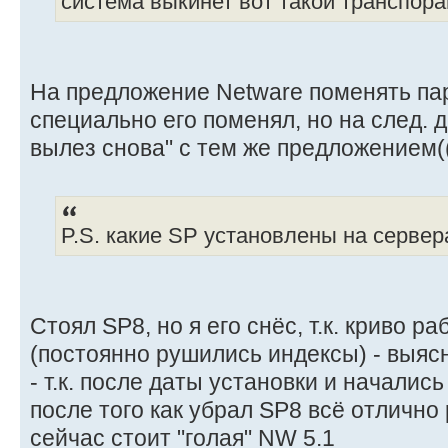
система выкинет вот такой транспора
На предложение Netware поменять паро
специально его поменял, но на след. 
вылез снова" с тем же предложением(
P.S. какие SP установлены на сервер
Cтоял SP8, но я его снёс, т.к. криво р
(постоянно рушились индексы) - выяс
- т.к. после даты установки и начались
после того как убрал SP8 всё отлично
сейчас стоит "голая" NW 5.1