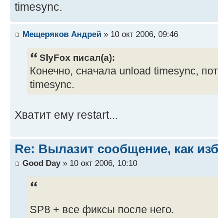
timesync.
# TIMESYNC Configured time source 
Мещеряков Андрей
» 10 окт 2006, 09:46
TIME SOURCE = 192.168.2.101
SlyFox писал(а):
Конечно, сначала unload timesync, пот
timesync.
Хватит ему restart...
Re: Вылазит сообщение, как из
Good Day
» 10 окт 2006, 10:10
SP8 + все фиксы после него.