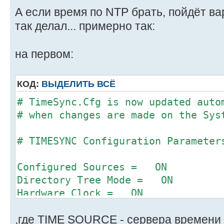
А если время по NTP брать, пойдёт ва
так делал... примерно так:
на первом:
КОД:
ВЫДЕЛИТЬ ВСЁ
# TimeSync.Cfg is now updated auto
# when changes are made on the Sys
# TIMESYNC Configuration Parameter
Configured Sources = ON
Directory Tree Mode = ON
Hardware Clock = ON
Polling Count = 3
,где TIME SOURCE - сервера времени 
Polling Interval = 600