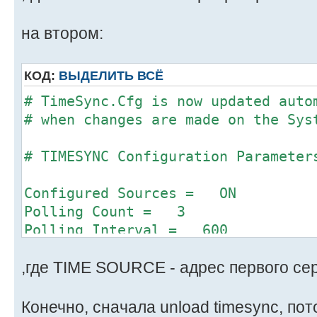
Service Advertising = ON
Synchronization Radius = 20000
на втором:
Type = SINGLE
КОД:
ВЫДЕЛИТЬ ВСЁ
# TIMESYNC Configured time source 
# TimeSync.Cfg is now updated auto
# when changes are made on the Sys
TIME SOURCE = 192.43.244.18:123
TIME SOURCE = 128.118.25.3:123
# TIMESYNC Configuration Parameter
Configured Sources = ON
Polling Count = 3
Polling Interval = 600
Service Advertising = ON
,где TIME SOURCE - адрес первого се
Synchronization Radius = 2000
Type = SECONDARY
NTP Client Port = 0
Конечно, сначала unload timesync, пот