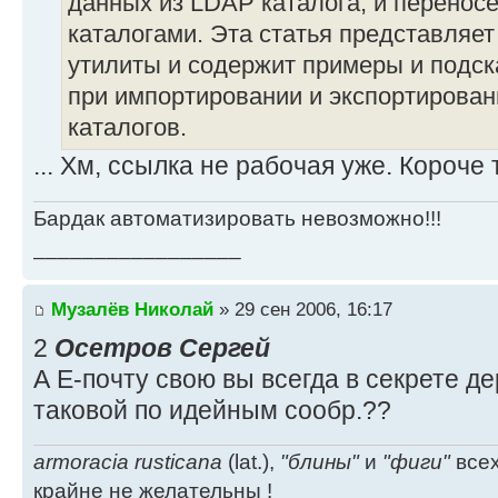
данных из LDAP каталога, и перено
каталогами. Эта статья представляет
утилиты и содержит примеры и подск
при импортировании и экспортирова
каталогов.
... Хм, ссылка не рабочая уже. Короче
Бардак автоматизировать невозможно!!!
_________________
Музалёв Николай
» 29 сен 2006, 16:17
2
Осетров Сергей
А Е-почту свою вы всегда в секрете д
таковой по идейным сообр.??
armoracia rusticana
(lat.),
"блины"
и
"фиги"
всех
крайне не желательны !