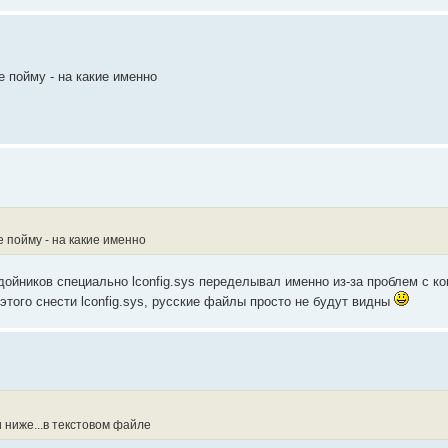
е пойму - на какие именно
е пойму - на какие именно
ойников специально lconfig.sys переделывал именно из-за проблем с к
этого снести lconfig.sys, русские файлы просто не будут видны
 ниже...в текстовом файле