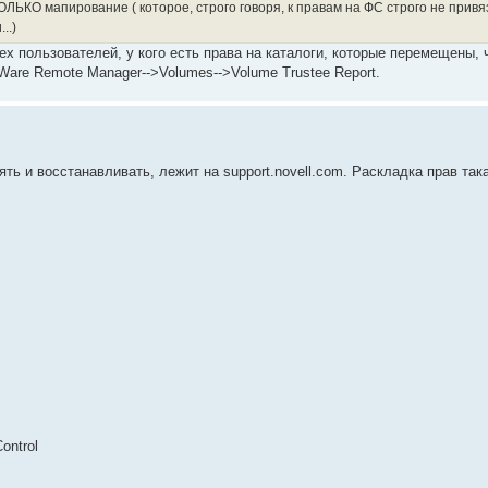
ОЛЬКО мапирование ( которое, строго говоря, к правам на ФС строго не привя
..)
тех пользователей, у кого есть права на каталоги, которые перемещены,
Ware Remote Manager-->Volumes-->Volume Trustee Report.
ть и восстанавливать, лежит на support.novell.com. Раскладка прав так
ontrol