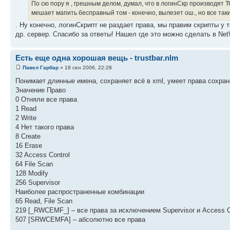
По сю пору я , грешным делом, думал, что в логинСкр производят Т
мешает мапить бесправный том - конечно, вылезет ош., но все таки.
. Ну конечно, логинСкрипт не раздает права, мы правим скрипты у 
др. сервер. Спасибо за ответы! Нашел где это можно сделать в Net
Есть еще одна хорошая вещь - trustbar.nlm
Павел Гарбар
» 19 сен 2006, 22:28
Понимает длинные имена, сохраняет всё в xml, умеет права сохраня
Значение Право
0 Отняли все права
1 Read
2 Write
4 Нет такого права
8 Create
16 Erase
32 Access Control
64 File Scan
128 Modify
256 Supervisor
Наиболее распространенные комбинации
65 Read, File Scan
219 [_RWCEMF_] – все права за исключением Supervisor и Access C
507 [SRWCEMFA] – абсолютно все права