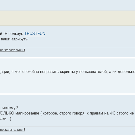
ой. Я пользуь
TRUSTFUN
е ваши атрибуты.
 не желательны !
ации, я мог спокойно поправить скрипты у пользователей, а их довольно
 систему?
ОЛЬКО мапирование ( которое, строго говоря, к правам на ФС строго не 
аки...)
 не желательны !