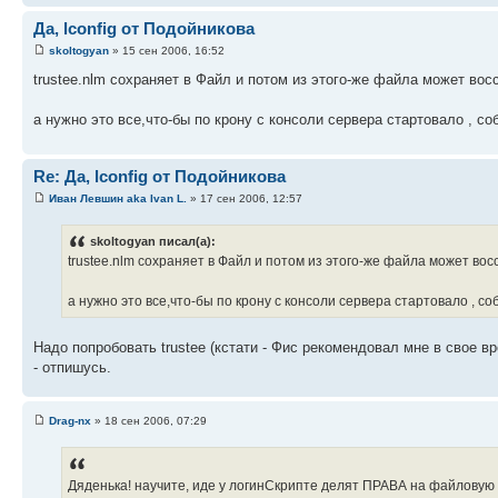
Да, lconfig от Подойникова
skoltogyan
» 15 сен 2006, 16:52
trustee.nlm сохраняет в Файл и потом из этого-же файла может вос
а нужно это все,что-бы по крону с консоли сервера стартовало , с
Re: Да, lconfig от Подойникова
Иван Левшин aka Ivan L.
» 17 сен 2006, 12:57
skoltogyan писал(а):
trustee.nlm сохраняет в Файл и потом из этого-же файла может вос
а нужно это все,что-бы по крону с консоли сервера стартовало , с
Надо попробовать trustee (кстати - Фис рекомендовал мне в свое в
- отпишусь.
Drag-nx
» 18 сен 2006, 07:29
Дяденька! научите, иде у логинСкрипте делят ПРАВА на файловую