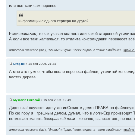
или все-таки сам перенос
информации с одного сервера на другой.
Если
шашечки
, то как указал коллега или какой сторонней утилитк
А если все таки
кататься
, то утилита консолидации перенесет вс
armoracia rusticana
(lat.),
"блины"
и
"фиги"
всех видов, а также
смайлики
-
крайне
Drag-nx
» 14 сен 2006, 21:24
А мне это нужно, чтобы после переноса файлов, утилитой консолид
частях дерева.
Музалёв Николай
» 15 сен 2006, 12:49
Дяденька! научите, иде у логинСкрипте делят ПРАВА на файловую
По сю пору я , грешным делом, думал, что в логинСкр производят Т
не мешает мапить
бесправный том
- конечно, вылезет ош., но все т
armoracia rusticana
(lat.),
"блины"
и
"фиги"
всех видов, а также
смайлики
-
крайне