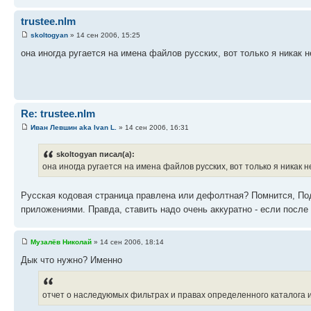
trustee.nlm
skoltogyan
» 14 сен 2006, 15:25
она иногда ругается на имена файлов русских, вот только я никак н
Re: trustee.nlm
Иван Левшин aka Ivan L.
» 14 сен 2006, 16:31
skoltogyan писал(а):
она иногда ругается на имена файлов русских, вот только я никак н
Русская кодовая страница правлена или дефолтная? Помнится, Под
приложениями. Правда, ставить надо очень аккуратно - если после 
Музалёв Николай
» 14 сен 2006, 18:14
Дык что нужно? Именно
отчет о наследуюмых фильтрах и правах определенного каталога и