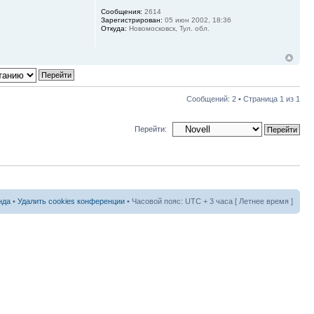
Сообщения:
2614
Зарегистрирован:
05 июн 2002, 18:36
Откуда:
Новомосковск, Тул. обл.
Сообщений: 2 • Страница
1
из
1
Перейти:
нда
•
Удалить cookies конференции
• Часовой пояс: UTC + 3 часа [ Летнее время ]