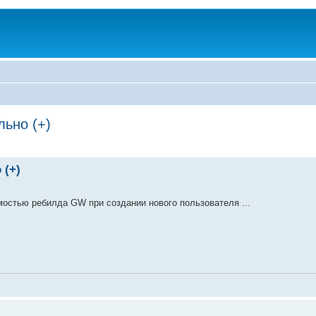
льно (+)
 (+)
мостью ребилда GW при создании нового пользователя ...