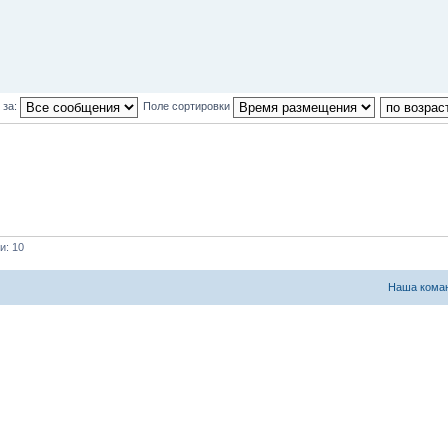
 за:
Поле сортировки
и: 10
Наша кома