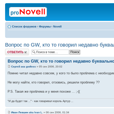
Список форумов
‹
Форумы
‹
Novell
Вопрос по GW, кто то говорил недавно буква
Ответить
Вопрос по GW, кто то говорил недавно буквально
Сергей ака godless
» 05 сен 2006, 20:02
Помню читал недавно совсем, у кого то было проблема с необходи
Не могу найти, кто говорил, отзовись, решили проблему ??
P.S. Такая же проблема и у меня похоже ... ;-((
"И да будет так ..." - как говаривал король Артур ...
Иван Левшин aka Ivan L.
» 06 сен 2006, 01:34