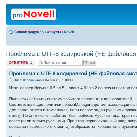
Список форумов
‹
Форумы
‹
Novell
Проблема с UTF-8 кодировкой (НЕ файловая
Ответить
Проблема с UTF-8 кодировкой (НЕ файловая сис
Олег Шапошников
» 04 сен 2006, 08:47
Итак: сервер Netware 6.5 sp 5, клиент 4.91 sp 2 со всеми пост-sp па
Пытаюсь настроить систему забытого пароля для пользователей.
Соответствующие политики через iManager сделал, ассоциации на по
для ввода ответа в том случае, если вопрос задан русскими буквам
ответ). По-английски - работает без проблем. Русский текст просто
вовсе (если только русскими). При этом первоначальный ввод вопр
свойства новеловского клиента) отображается корректно, с русским