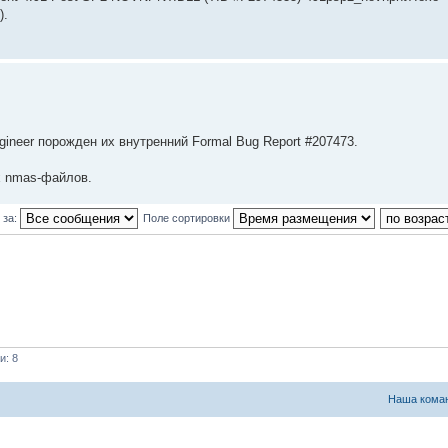
).
gineer порожден их внутренний Formal Bug Report #207473.
 nmas-файлов.
 за:
Поле сортировки
и: 8
Наша кома