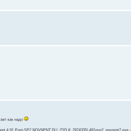
тает как надо
ient 4.91 Post-SP2 NOVNPNT.DLL (TID #: 2974335) 491psp2_novnpnt7.exe 