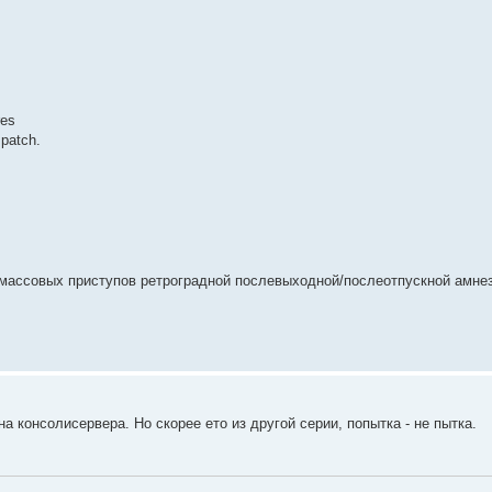
res
patch.
е массовых приступов ретроградной послевыходной/послеотпускной амне
на консолисервера. Но скорее ето из другой серии, попытка - не пытка.