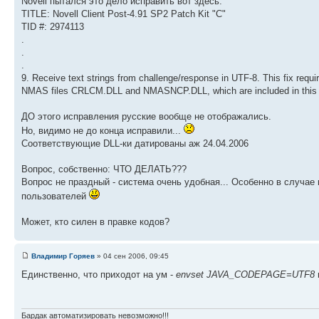
Novell пытался это дело исправить вот здесь:
TITLE: Novell Client Post-4.91 SP2 Patch Kit "C"
TID #: 2974113
.
.
.
9. Receive text strings from challenge/response in UTF-8. This fix requi
NMAS files CRLCM.DLL and NMASNCP.DLL, which are included in this 
ДО этого исправления русские вообще не отображались.
Но, видимо не до конца исправили...
Соответствующие DLL-ки датированы аж 24.04.2006
Вопрос, собственно: ЧТО ДЕЛАТЬ???
Вопрос не праздный - система очень удобная... Особенно в случа
пользователей
Может, кто силен в правке кодов?
Владимир Горяев
» 04 сен 2006, 09:45
Единственно, что приходот на ум -
envset JAVA_CODEPAGE=UTF8
Бардак автоматизировать невозможно!!!