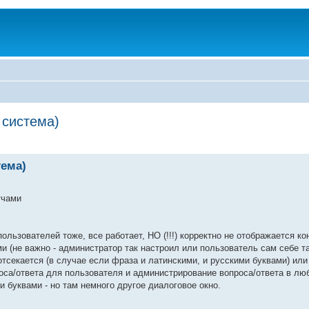
 система)
тема)
тчами
льзователей тоже, все работает, НО (!!!) корректно не отображается к
и (не важно - администратор так настроил или пользователь сам себе т
 отсекается (в случае если фраза и латинскими, и русскими буквами) ил
оса/ответа для пользователя и администрирование вопроса/ответа в лю
и буквами - но там немного другое диалоговое окно.