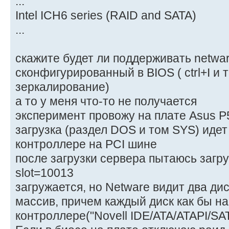
...
Intel ICH6 series (RAID and SATA)
...
скажите будет ли поддерживать netwa
сконфигурированный в BIOS ( ctrl+I и
зеркалирование)
а то у меня что-то не получается
экcперимент провожу на плате Asus P
загрузка (раздел DOS и том SYS) идет
контроллере на PCI шине
после загрузки сервера пытаюсь загр
slot=10013
загружается, но Netware видит два дис
массив, причем каждый диск как бы н
контроллере("Novell IDE/ATA/ATAPI/SAT