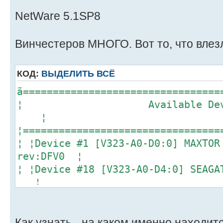
NetWare 5.1SP8
Винчестеров МНОГО. Вот то, что влезл
КОД:
ВЫДЕЛИТЬ ВСЁ
ã=================================
¦ Available
¦
¦=================================
¦ ¦Device #1 [V323-A0-D0:0] MAXTOR
rev:DFV0 ¦
¦ ¦Device #18 [V323-A0-D4:0] SEAG
¦
¦ ¦Device #2 [V323-A0-D1:0] MAXTOR
rev:DFV0 ¦
¦¦Device #3 [V323-A0-D2:0] SEAGA
Как узнать - на каком именно находит