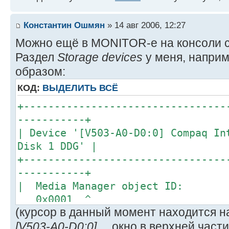
Константин Ошмян
» 14 авг 2006, 12:27
Можно ещё в MONITOR-е на консоли с
Раздел
Storage devices
у меня, наприм
образом:
КОД:
ВЫДЕЛИТЬ ВСЁ
+---------------------------------
-----------+
| Device '[V503-A0-D0:0] Compaq In
Disk 1 DDG' |
+---------------------------------
-----------+
| Media Manager 
0x0001 ^
(курсор в данный момент находится н
| Device 
[V503-A0-D0:0]...
Magnetic disk O
, окно в верхней част