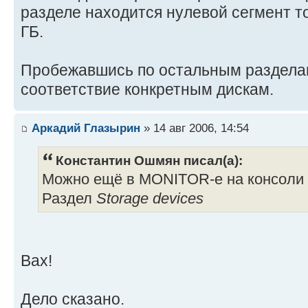
Disk 1 DDG |
разделе находится нулевой сегмент 
Yes |
| |0x0002 DOS Parti
| Regis
ГБ.
|
Yes |
| |0x0006 NetWar
| Funct
Пробежавшись по остальным разделам
|
Yes |
соответствие конкретным дискам.
| |0x0009 Hotfix
| Rese
|
Yes |
Аркадий Глазырин
» 14 авг 2006, 14:54
| |0x000A Non-Mirrored Partiti
| Logical pa
0x34E64ABB] |
Yes |
Константин Ошмян писал(а):
|v|0x0003 Big DOS; OS/2;
| Remirr
Можно ещё в MONITOR-е на консоли 
|
No |
Раздел
Storage devices
+=================================
+| Mirror ide
0x350E5A63 |
|| Number of members i
Вах!
1 |
+| Mirror 
0x0009 |
Дело сказано.