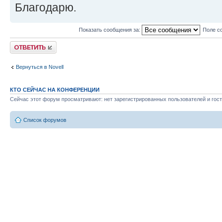
|| Mirror Synchr
Благодарю.
100% |
|
Показать сообщения за:
Поле с
|
Ответить
|| Volume s
|
Вернуться в Novell
|| Volume VOL1,
КТО СЕЙЧАС НА КОНФЕРЕНЦИИ
130,404 MB |
Сейчас этот форум просматривают: нет зарегистрированных пользователей и гост
|+--------------------------------
-----------+
Список форумов
| |0x000A Non-Mirrored Partiti
0x34E64ABB] |
|v|0x0003 Big DOS; OS/2;
|
+=================================