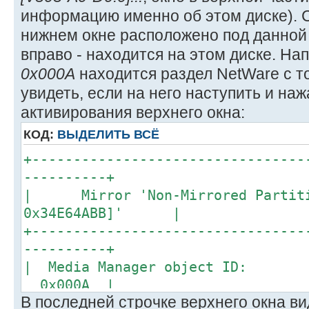
| Capa
информацию именно об этом диске). С
138,752 MB |
нижнем окне расположено под данной 
| Unit Size, 
вправо - находится на этом диске. Н
512 |
0x000A
находится раздел NetWare с т
| Sect
увидеть, если на него наступить и на
32 |
активирования верхнего окна:
| He
КОД:
ВЫДЕЛИТЬ ВСЁ
255 v
+---------------------------------
+---------------------------------
-----------+
----------+
+=================================
| Mirror 'Non-Mirrored Partiti
| Registered Stor
0x34E64ABB]' |
|
+---------------------------------
+=================================
----------+
| |0x0000 [V503-A0] Compaq Disk Ar
| Media Manager 
Slot 0 LD |
0x000A |
| |0x0001 [V503-A0-D0:0] Compaq I
В последней строчке верхнего окна ви
| Activ