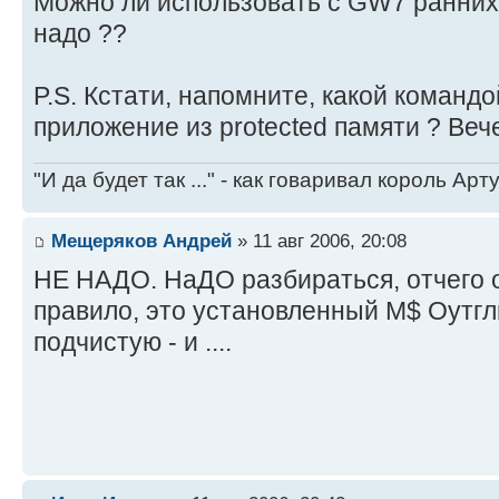
Можно ли использовать с GW7 ранних
надо ??
P.S. Кстати, напомните, какой команд
приложение из protected памяти ? Вечер
"И да будет так ..." - как говаривал король Артур
Мещеряков Андрей
» 11 авг 2006, 20:08
НЕ НАДО. НаДО разбираться, отчего он
правило, это установленный М$ Оутгл
подчистую - и ....