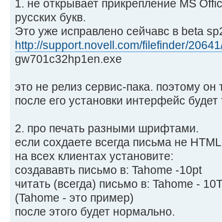
1. не открывает прикрепление MS Offi
русских букв.
Это уже исправлено сейчавс в beta sp
http://support.novell.com/filefinder/20641
gw701c32hp1en.exe
это не релиз сервис-пака. поэтому он 
после его установки интерфейс будет
2. про печать разными шрифтами.
если сохдаете всегда письма не HTML
на всех клиентах установите:
создававть письмо в: Tahome -10pt
читать (всегда) письмо в: Tahome - 10
(Tahome - это пример)
после этого будет нормально.