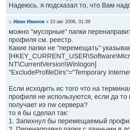
Надеюсь, я подсказал то, что Вам надо
Иван Иванов
» 10 авг 2006, 01:39
можно "мусорные" папки перенаправи
профиля см. реестр.
Какие папки не "перемещать" указывае
[HKEY_CURRENT_USER\Software\Micro
NT\CurrentVersion\Winlogon]
"ExcludeProfileDirs"="Temporary Internet
Если исходить ис того что на терми
профиля не используются, если да то 
получает из nw сервера?
то я бы сделал так:
1. Запихнул бы перемещаемый профи
2. Перенаправил папки с данными в д