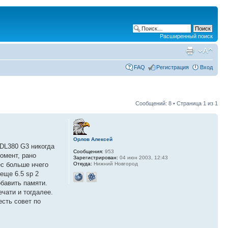
Расширенный поиск
FAQ
Регистрация
Вход
Сообщений: 8 • Страница
1
из
1
Орлов Алексей
 DL380 G3 никогда
Сообщения:
953
омент, рано
Зарегистрирован:
04 июн 2003, 12:43
Откуда:
Нижний Новгород
ec больше нчего
еще 6.5 sp 2
бавить памяти.
чати и тогдалее.
есть совет по