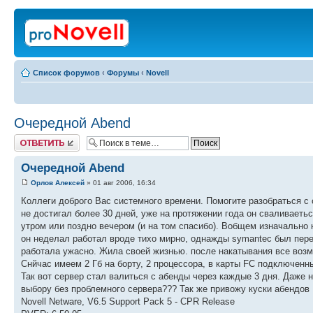
Список форумов
‹
Форумы
‹
Novell
Очередной Abend
Ответить
Очередной Abend
Орлов Алексей
» 01 авг 2006, 16:34
Коллеги доброго Вас системного времени. Помогите разобраться с с
не достигал более 30 дней, уже на протяжении года он сваливаеть
утром или поздно вечером (и на том спасибо). Вобщем изначально 
он неделал работал вроде тихо мирно, однажды symantec был перев
работала ужасно. Жила своей жизнью. после накатывания все возм
Снйчас имеем 2 Гб на борту, 2 процессора, в карты FC подключен
Так вот сервер стал валиться с абенды через каждые 3 дня. Даже н
выбору без проблемного сервера??? Так же привожу куски абендов
Novell Netware, V6.5 Support Pack 5 - CPR Release