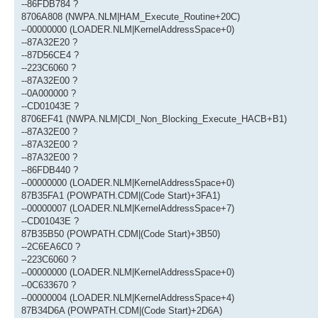
--86FDB784 ?
8706A808 (NWPA.NLM|HAM_Execute_Routine+20C)
--00000000 (LOADER.NLM|KernelAddressSpace+0)
--87A32E20 ?
--87D56CE4 ?
--223C6060 ?
--87A32E00 ?
--0A000000 ?
--CD01043E ?
8706EF41 (NWPA.NLM|CDI_Non_Blocking_Execute_HACB+B1)
--87A32E00 ?
--87A32E00 ?
--87A32E00 ?
--86FDB440 ?
--00000000 (LOADER.NLM|KernelAddressSpace+0)
87B35FA1 (POWPATH.CDM|(Code Start)+3FA1)
--00000007 (LOADER.NLM|KernelAddressSpace+7)
--CD01043E ?
87B35B50 (POWPATH.CDM|(Code Start)+3B50)
--2C6EA6C0 ?
--223C6060 ?
--00000000 (LOADER.NLM|KernelAddressSpace+0)
--0C633670 ?
--00000004 (LOADER.NLM|KernelAddressSpace+4)
87B34D6A (POWPATH.CDM|(Code Start)+2D6A)