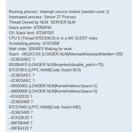
Running process: Interrupt service routine (nested count 1)
Interrupted process: Server 27 Process
Thread Owned by NLM: SERVER.NLM
Stack pointer: 87D56F60
OS Stack limit: 87D4F020
CPU 0 (Thread 87DCD4C0) is in a NO SLEEP state
Scheduling priority: 67371008
Wait state: 50500F0 Waiting for work
Stack: -0012CCA5 (LOADER.NLM|AlternateKeyboardHandler+105)
--2C6EDAEC ?
0010BAFD (LOADER.NLM|kspinlockdisable_patch+7D)
87CD79C0 (LPFC.HAM|(Code Start)+9C0)
--2C6EDAEC ?
--2C6EDAEC ?
--00000001 (LOADER.NLM|KernelAddressSpace+1)
--00000000 (LOADER.NLM|KernelAddressSpace+0)
--87A32E20 ?
--2C6ED400 ?
87CD764D (LPFC.HAM|(Code Start)+64D)
--2C6ED400 ?
--87A32E20 ?
--86FDB440 ?
--00FB4120 ?