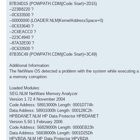
87B34D15 (POWPATH.CDM|(Code Start)+2D15)
--223B8220 ?
--0C633500 ?
--00000000 (LOADER.NLM|KernelAddressSpace+0)
--0C633640 ?
--2C6EACC0 ?
--223C4940 ?
--87A32E00 ?
--0C633500 ?
87B35C49 (POWPATH.CDM|(Code Start)+3C49)
Additional Information:
The NetWare OS detected a problem with the system while executing a
a memory corruption.
Loaded Modules:
SEG.NLM NetWare Memory Analyzer
Version 1.72 4 November 2004
Code Address: 58913000h Length: 0001D774h
Data Address: 58931000h Length: 000128C2h
HPBDANET.NLM HP Data Protector HPBDANET
Version 5.50 1 February 2006
Code Address: 56829000h Length: 0000EB23h
Data Address: 56838000h Length: 0001D25Dh
HPVBDA.NLM HP Data Protector HPVBDA