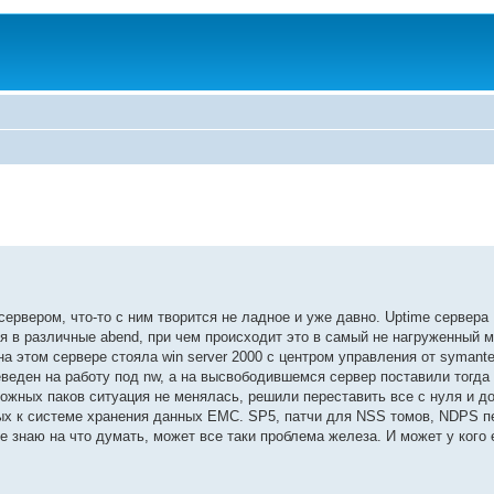
ервером, что-то с ним творится не ладное и уже давно. Uptime сервера
ся в различные abend, при чем происходит это в самый не нагруженный м
на этом сервере стояла win server 2000 с центром управления от symant
еден на работу под nw, а на высвободившемся сервер поставили тогда 
ожных паков ситуация не менялась, решили переставить все с нуля и до
ных к системе хранения данных EMC. SP5, патчи для NSS томов, NDPS пе
е знаю на что думать, может все таки проблема железа. И может у кого 