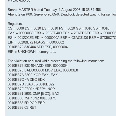
PVER: 6.50.05
Server MASTER halted Tuesday, 1 August 2006 15:35:34.456
Abend 2 on P00: Server-5.70.05-0: Deadlock detected waiting for spinl
Registers:
CS = 0008 DS = 0010 ES = 0010 FS = 0010 GS = 0010 SS = 0010
EAX = 00000030 EBX = 2C6ED400 ECX = 2C6EDAEC EDX = 000000
ESI = 0012CCE3 EDI = 0000000A EBP = C6AC31D9 ESP = 87D56C7
EIP = 0010BB72 FLAGS = 00000002
0010BB72 83C404 ADD ESP, 00000004
EIP in UNKNOWN memory area
The violation occurred while processing the following instruction:
0010BB72 83C404 ADD ESP, 00000004
0010BB75 BAE8030000 MOV EDX, 000003E8
0010BB7A 33C0 XOR EAX, EAX
0010BB7C 4A DEC EDX
0010BB7D 78A3 JS 0010BB22
0010BB7F F390 ***REP** NOP
0010BB81 3901 CMP [ECX], EAX
0010BB83 75F7 JNZ 0010BB7C
0010BB85 5D POP EBP
0010BB86 C3 RET