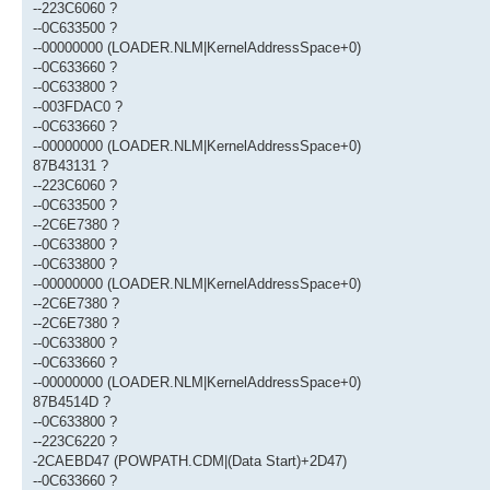
--223C6060 ?
--0C633500 ?
--00000000 (LOADER.NLM|KernelAddressSpace+0)
--0C633660 ?
--0C633800 ?
--003FDAC0 ?
--0C633660 ?
--00000000 (LOADER.NLM|KernelAddressSpace+0)
87B43131 ?
--223C6060 ?
--0C633500 ?
--2C6E7380 ?
--0C633800 ?
--0C633800 ?
--00000000 (LOADER.NLM|KernelAddressSpace+0)
--2C6E7380 ?
--2C6E7380 ?
--0C633800 ?
--0C633660 ?
--00000000 (LOADER.NLM|KernelAddressSpace+0)
87B4514D ?
--0C633800 ?
--223C6220 ?
-2CAEBD47 (POWPATH.CDM|(Data Start)+2D47)
--0C633660 ?