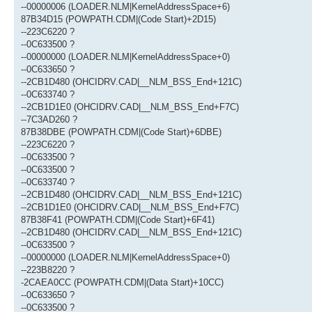
--00000006 (LOADER.NLM|KernelAddressSpace+6)
87B34D15 (POWPATH.CDM|(Code Start)+2D15)
--223C6220 ?
--0C633500 ?
--00000000 (LOADER.NLM|KernelAddressSpace+0)
--0C633650 ?
--2CB1D480 (OHCIDRV.CAD|__NLM_BSS_End+121C)
--0C633740 ?
--2CB1D1E0 (OHCIDRV.CAD|__NLM_BSS_End+F7C)
--7C3AD260 ?
87B38DBE (POWPATH.CDM|(Code Start)+6DBE)
--223C6220 ?
--0C633500 ?
--0C633500 ?
--0C633740 ?
--2CB1D480 (OHCIDRV.CAD|__NLM_BSS_End+121C)
--2CB1D1E0 (OHCIDRV.CAD|__NLM_BSS_End+F7C)
87B38F41 (POWPATH.CDM|(Code Start)+6F41)
--2CB1D480 (OHCIDRV.CAD|__NLM_BSS_End+121C)
--0C633500 ?
--00000000 (LOADER.NLM|KernelAddressSpace+0)
--223B8220 ?
-2CAEA0CC (POWPATH.CDM|(Data Start)+10CC)
--0C633650 ?
--0C633500 ?