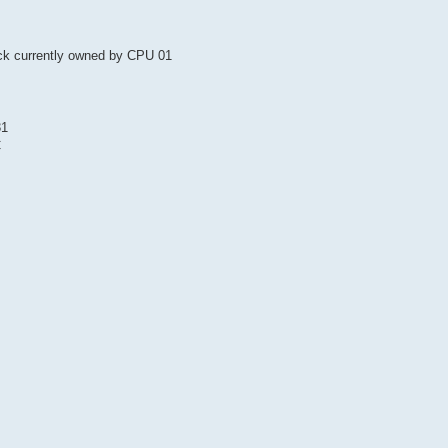
ock currently owned by CPU 01
31
C