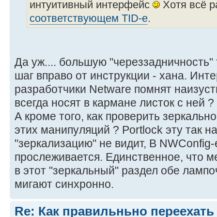
интуитивный интерфейс
Хотя всё р
соответствующем TID-е
.
Да уж.... большую "череззадничность" 
шаг вправо от инструкции - хана. Инт
разработчики Netware помнят наизуст
всегда носят в кармане листок с ней ?
А кроме того, как проверить зеркальн
этих манипуляций ? Portlock эту так 
"зеркализацию" не видит, В NWConfig-
прослеживается. Единственное, что ме
в этот "зеркальный" раздел обе лампо
мигают синхронно.
Re: Как правильньно переехать