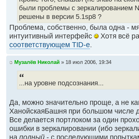
были проблемы с зеркалированием N
решены в версии 5.1sp8 ?
Проблема, собственно, была одна - мя
интуитивный интерфейс
Хотя всё р
соответствующем TID-е
.
Музалёв Николай
» 18 июл 2006, 19:34
...на уровне подсознания...
Да, можно значительно проще, а не ка
ХанойскаяБашня при большом числе ди
Все делается портлоком за один прох
ошибки в зеркалировании (ибо зерка
на
полный
- с последующими попытка