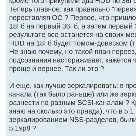
кроме того прикупили два HDD по 36Гб
Теперь главное: как правильно "перее
переставляя ОС ? Первое, что пришло 
18Гб на первый 36Гб, а затем первый 
результате все останется на своих м
HDD на 18Гб будет томом-довеском (та
Не знаю почему, но такой план переез
подсознания настораживает, кажется 
проще и вернее. Так ли это ?
И еще, как лучше зеркалировать: в пр
канала (так было раньше) или же зер
разнести по разным SCSI-каналам ? К
знаю на сколько это правда), что в 5.
зеркалированием NSS-разделов, были
5.1sp8 ?