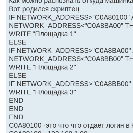
Как можно распознать откуда машинка?
Вот родился скриптец
IF NETWORK_ADDRESS>"C0A80100"
NETWORK_ADDRESS<"C0A8BA00" T
WRITE "Площадка 1"
ELSE
IF NETWORK_ADDRESS>"C0A8BA00"
NETWORK_ADDRESS<"C0A8BB00" T
WRITE "Площадка 2"
ELSE
IF NETWORK_ADDRESS>"C0A8BB00"
WRITE "Площадка 3"
END
END
END
C0A80100 -это что что отдает логин в