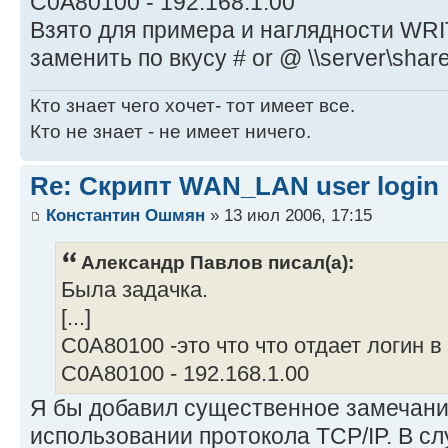
C0A80100 - 192.168.1.00
Взято для примера и наглядности WRI
заменить по вкусу # or @ \\server\share\
Кто знает чего хочет- тот имеет все.
Кто не знает - не имеет ничего.
Re: Скрипт WAN_LAN user login
Константин Ошмян
» 13 июл 2006, 17:15
Александр Павлов писал(а):
Была задачка.
[...]
C0A80100 -это что что отдает логин 
C0A80100 - 192.168.1.00
Я бы добавил существенное замечани
использовании протокола TCP/IP. В сл