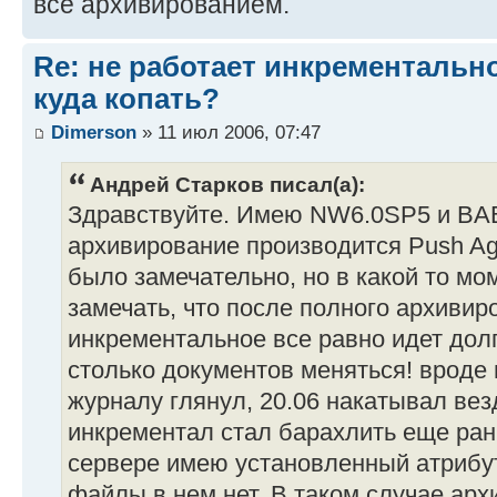
все архивированием.
Re: не работает инкрементальн
куда копать?
Dimerson
» 11 июл 2006, 07:47
Андрей Старков писал(а):
Здравствуйте. Имею NW6.0SP5 и BAB
архивирование производится Push Age
было замечательно, но в какой то мо
замечать, что после полного архивир
инкрементальное все равно идет долг
столько документов меняться! вроде 
журналу глянул, 20.06 накатывал вез
инкрементал стал барахлить еще ран
сервере имею установленный атрибут
файлы в нем нет. В таком случае арх