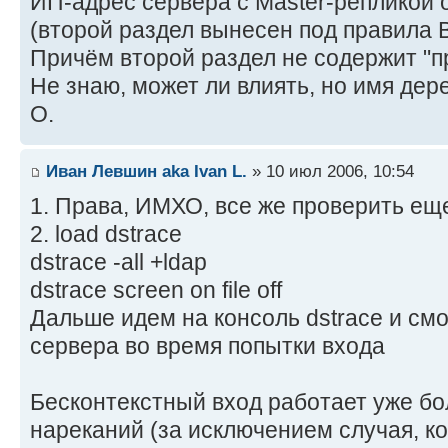
ИП-адрес сервера с Master-репликой 
(второй раздел вынесен под правила B
Причём второй раздел не содержит "
Не знаю, может ли влиять, но имя дер
O.
Иван Левшин aka Ivan L.
» 10 июл 2006, 10:54
1. Права, ИМХО, все же проверить ещ
2. load dstrace
dstrace -all +ldap
dstrace screen on file off
Дальше идем на консоль dstrace и с
сервера во время попытки входа
Бесконтекстный вход работает уже бо
нареканий (за исключением случая, ког