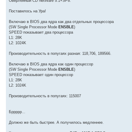
Оверлейный CD NetWare 5.1+SP8.
Поставилось на Ура!
Включаю в BIOS два ядра как два отдельных процессора
(SW Single Processor Mode
ENSBLE
)
SPEED показывает два процессора
L1: 28K
L2: 1024K
Производительность в попугаях разная: 118,706, 189566.
Включаю в BIOS два ядра как один процессор
(SW Single Processor Mode
ENSBLE
)
SPEED показывает один процессор
L1: 28K
L2: 1024K
Производительность в попугаях: 115007
Бррррр...
Должно же быть быстрее. А получилось медленнее.