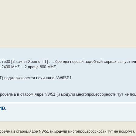
500 [2 камня Xeon с HT] .... бренды первый подобный сервак выпустил
а 2400 MHZ + 2 проца 800 MHZ.
HT) поддерживается начиная с NW6SP1.
пробелма в старом ядре NW51 (и модули многопроцессорности тут не пом
4D.
пробелма в старом ядре NW51 (и модули многопроцессорности тут не помогут).