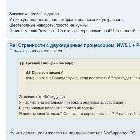
Заказчика "жаба" задушит.
У них куплена легальная пятёрка и она всем их устраивает.
Шестёрочные навороты просто не нужны.
Я лишь меняю "железо". Со старого серверочка на iP-!!! на новый с 
Re: Странности с двухядерным процессором. NW5.1 + P
Dimerson
» 03 июл 2006, 12:28
Аркадий Глазырин писал(а):
Dimerson писал(а):
Думаю, что и в Вашем случае, если поставить 6.5 все будет ОК
Заказчика "жаба" задушит.
У них куплена легальная пятёрка и она всем их устраивает.
Шестёрочные навороты просто не нужны.
Я лишь меняю "железо". Со старого серверочка на iP-!!! на новый с i
Ну что делать если железо не поддерживаеться NotSupported OS ..