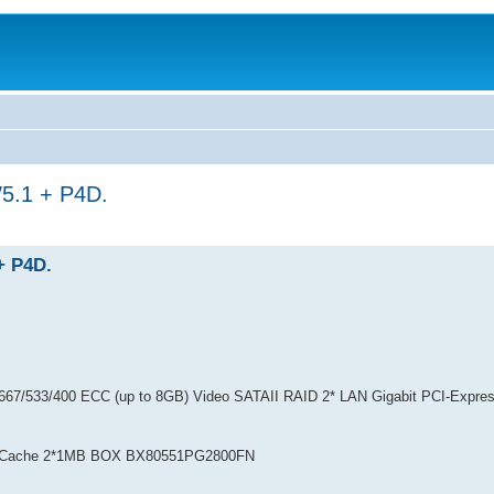
5.1 + P4D.
+ P4D.
667/533/400 ECC (up to 8GB) Video SATAII RAID 2* LAN Gigabit PCI-Expre
Cache 2*1MB BOX BX80551PG2800FN