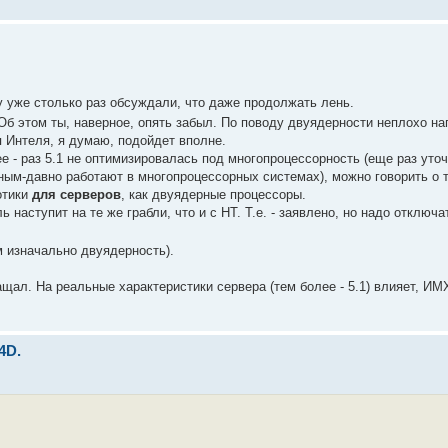
у уже столько раз обсуждали, что даже продолжать лень.
б этом ты, наверное, опять забыл. По поводу двуядерности неплохо н
я Интеля, я думаю, подойдет вполне.
- раз 5.1 не оптимизировалась под многопроцессорность (еще раз уточ
ным-давно работают в многопроцессорных системах), можно говорить о т
отики
для серверов
, как двуядерные процессоры.
наступит на те же грабли, что и с HT. Т.е. - заявлено, но надо отключа
 изначально двуядерность).
ащал. На реальные характеристики сервера (тем более - 5.1) влияет, ИМ
4D.