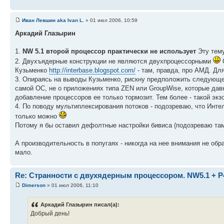
Иван Левшин aka Ivan L.
» 01 июл 2006, 10:59
Аркадий Глазырин
1.
NW 5.1 второй процессор практически не использует
Эту тем
2. Двухъядерные конструкции не являются двухпроцессорными
О
Кузьменко
http://interbase.blogspot.com/
- там, правда, про АМД. Дл
3. Опираясь на выводы Кузьменко, рискну предположить следующее 
самой ОС, не о приложениях типа ZEN или GroupWise, которые дав
добавление процессоров ее только тормозит. Тем более - такой экз
4. По поводу мультиплексирования потоков - подозреваю, что Интель 
только можно
Потому я бы оставил дефолтные настройки бивиса (подозреваю там
А производительность в попугаях - никогда на нее внимания не обр
мало.
Re: Странности с двухядерным процессором. NW5.1 + P
Dimerson
» 01 июл 2006, 11:10
Аркадий Глазырин писал(а):
Добрый день!