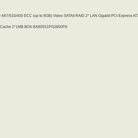
667/533/400 ECC (up to 8GB) Video SATAII RAID 2* LAN Gigabit PCI-Express A
 Cache 2*1MB BOX BX80551PG2800FN