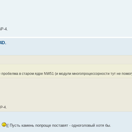
iP-4.
4D.
 = пробелма в старом ядре NW51 (и модули многопроцессорности тут не помогу
P-4.
.
(( Пусть камень попроще поставят - одноголовый хотя бы.