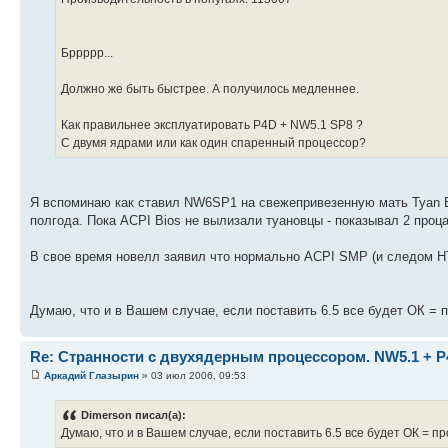
Бррррр...
Должно же быть быстрее. А получилось медленнее.
Как правильнее эксплуатировать P4D + NW5.1 SP8 ?
С двумя ядрами или как один спаренный процессор?
Я вспоминаю как ставил NW6SP1 на свежепривезенную мать Tyan E7
полгода. Пока ACPI Bios не вылизали туановцы - показывал 2 проц
В свое время новелл заявил что нормально ACPI SMP (и следом 
Думаю, что и в Вашем случае, если поставить 6.5 все будет ОК = 
Re: Странности с двухядерным процессором. NW5.1 + P
Аркадий Глазырин
» 03 июл 2006, 09:53
Dimerson писал(а):
Думаю, что и в Вашем случае, если поставить 6.5 все будет ОК = 