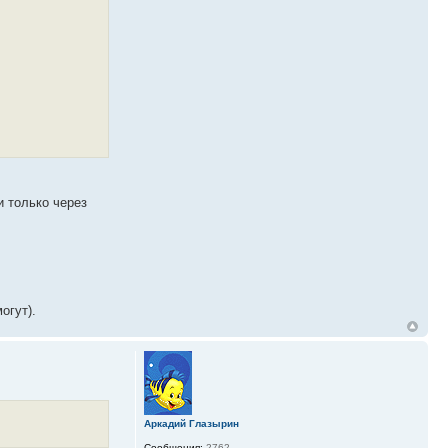
и только через
огут).
Аркадий Глазырин
Сообщения:
2762