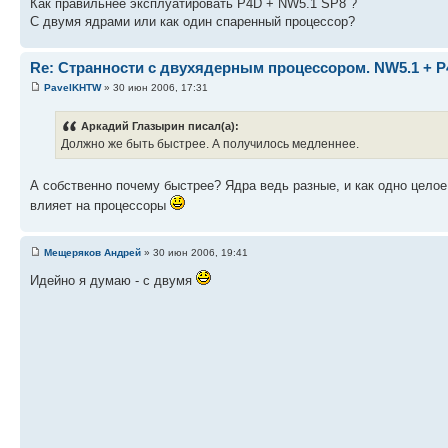
Как правильнее эксплуатировать P4D + NW5.1 SP8 ?
С двумя ядрами или как один спаренный процессор?
Re: Странности с двухядерным процессором. NW5.1 + P
PavelKHTW
» 30 июн 2006, 17:31
Аркадий Глазырин писал(а):
Должно же быть быстрее. А получилось медленнее.
А собственно почему быстрее? Ядра ведь разные, и как одно целое 
влияет на процессоры
Мещеряков Андрей
» 30 июн 2006, 19:41
Идейно я думаю - с двумя