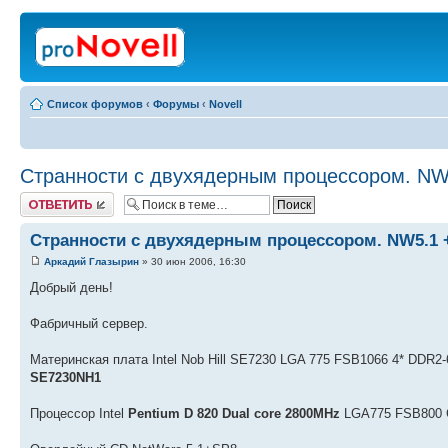
Список форумов
‹
Форумы
‹
Novell
Странности с двухядерным процессором. NW
Ответить
Странности с двухядерным процессором. NW5.1 
Аркадий Глазырин
» 30 июн 2006, 16:30
Добрый день!
Фабричный сервер.
Материнская плата Intel Nob Hill SE7230 LGA 775 FSB1066 4* DDR2-
SE7230NH1
Процессор Intel
Pentium D 820 Dual core 2800MHz
LGA775 FSB800 