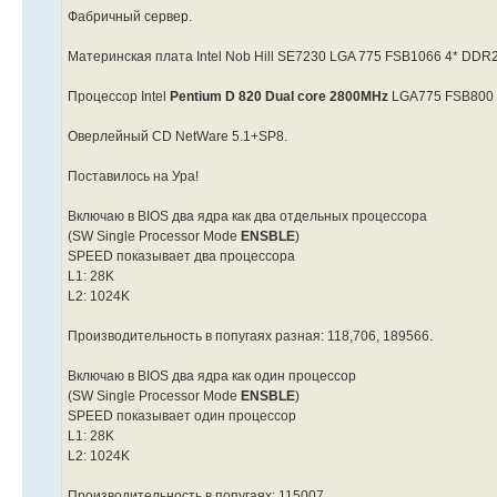
Фабричный сервер.
Материнская плата Intel Nob Hill SE7230 LGA 775 FSB1066 4* DDR2-
Процессор Intel
Pentium D 820 Dual core 2800MHz
LGA775 FSB800
Оверлейный CD NetWare 5.1+SP8.
Поставилось на Ура!
Включаю в BIOS два ядра как два отдельных процессора
(SW Single Processor Mode
ENSBLE
)
SPEED показывает два процессора
L1: 28K
L2: 1024K
Производительность в попугаях разная: 118,706, 189566.
Включаю в BIOS два ядра как один процессор
(SW Single Processor Mode
ENSBLE
)
SPEED показывает один процессор
L1: 28K
L2: 1024K
Производительность в попугаях: 115007