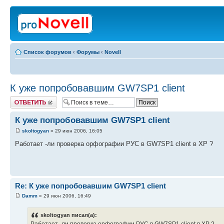
Список форумов
‹
Форумы
‹
Novell
К уже попробовавшим GW7SP1 client
Ответить
К уже попробовавшим GW7SP1 client
skoltogyan
» 29 июн 2006, 16:05
Работает -ли проверка орфографии РУС в GW7SP1 client в XP ?
Re: К уже попробовавшим GW7SP1 client
Damm
» 29 июн 2006, 16:49
skoltogyan писал(а):
Работает -ли проверка орфографии РУС в GW7SP1 client в XP ?