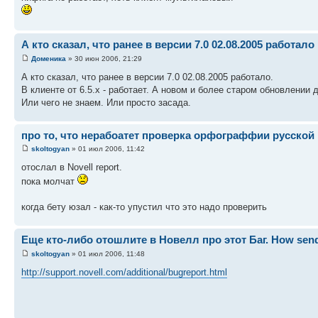
А кто сказал, что ранее в версии 7.0 02.08.2005 работало
Доменика
» 30 июн 2006, 21:29
А кто сказал, что ранее в версии 7.0 02.08.2005 работало.
В клиенте от 6.5.х - работает. А новом и более старом обновлении 
Или чего не знаем. Или просто засада.
про то, что нерабоатет проверка орфограффии русской
skoltogyan
» 01 июл 2006, 11:42
отослал в Novell report.
пока молчат
когда бету юзал - как-то упустил что это надо проверить
Еще кто-либо отошлите в Новелл про этот Баг. How send
skoltogyan
» 01 июл 2006, 11:48
http://support.novell.com/additional/bugreport.html