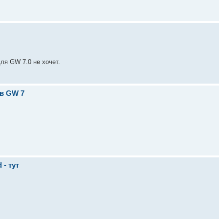
для GW 7.0 не хочет.
 в GW 7
 - тут