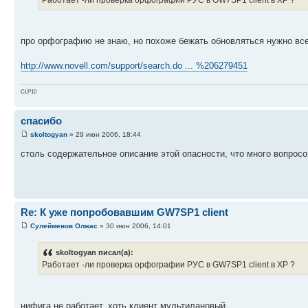
про орфографию не знаю, но похоже бежать обновляться нужно все
http://www.novell.com/support/search.do ... %206279451
CLP10
спасибо
skoltogyan
» 29 июн 2006, 18:44
столь содержательное описание этой опасности, что много вопросов
Re: К уже попробовавшим GW7SP1 client
Сулейменов Олжас
» 30 июн 2006, 14:01
skoltogyan писал(а):
Работает -ли проверка орфографии РУС в GW7SP1 client в XP ?
нифига не работает, хоть клиент мультилановый