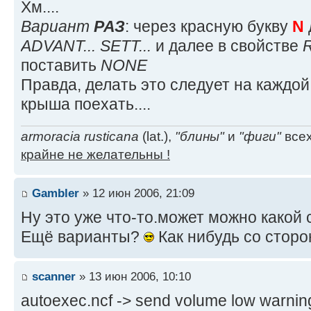
Хм....
Вариант
РАЗ
: через красную букву
N
ADVANT... SETT...
и далее в свойстве
поставить
NONE
Правда, делать это следует на каждой
крыша поехать....
armoracia rusticana
(lat.),
"блины"
и
"фиги"
всех
крайне не желательны !
Gambler
» 12 июн 2006, 21:09
Ну это уже что-то.может можно какой 
Ещё варианты?
Как нибудь со стор
scanner
» 13 июн 2006, 10:10
autoexec.ncf -> send volume low warning 