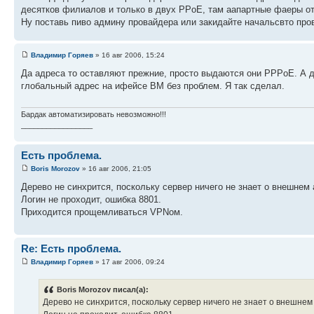
десятков филиалов и только в двух PPоE, там аапартные фаеры от
Ну поставь пиво админу провайдера или закидайте начальсвто про
Владимир Горяев
» 16 авг 2006, 15:24
Да адреса то оставляют прежние, просто выдаются они PPPoE. А д
глобальный адрес на ифейсе BM без проблем. Я так сделал.
Бардак автоматизировать невозможно!!!
_________________
Есть проблема.
Boris Morozov
» 16 авг 2006, 21:05
Дерево не синхрится, поскольку сервер ничего не знает о внешнем
Логин не проходит, ошибка 8801.
Приходится прощемливаться VPNом.
Re: Есть проблема.
Владимир Горяев
» 17 авг 2006, 09:24
Boris Morozov писал(а):
Дерево не синхрится, поскольку сервер ничего не знает о внешне