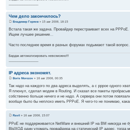
_________________
Чем дело закончилось?
Владимир Горяев
» 15 авг 2006, 18:15
Встала такая же задача. Провайдер перестраивает всех на PPPoE.
Ищем лучшее решение...
Часто последнее время в разных форумах подымают такой вопрос. 
Бардак автоматизировать невозможно!!!
_________________
IP адреса экономят.
Boris Morozov
» 16 авг 2006, 00:35
Так надо на каждого по два адреса выделять, а с pppoe одного хват
Я плюнул, сделал модем в Routing. И сказал все пакеты пробрасы
собственно больше ничего и не надо. А сервера они потом повяза
вообще было бы неплохо иметь PPPoE. Я чего-то не понимаю, кака
Ravil
» 16 авг 2006, 15:07
PPoE не поддерживается NetWare и внешний IP на BM никогда не бу
ВЫХОД один уломать провайдера на статический IP адрес. тогда мо