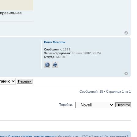
 правильнее.
Boris Morozov
Сообщения:
1333
Зарегистрирован:
05 июн 2002, 22:24
Откуда:
Минск
Сообщений: 15 • Страница
1
из
1
Перейти:
нда
•
Удалить cookies конференции
• Часовой пояс: UTC + 3 часа [ Летнее время ]