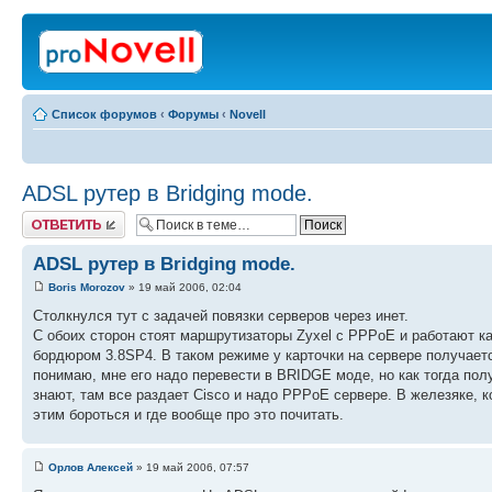
Список форумов
‹
Форумы
‹
Novell
ADSL рутер в Bridging mode.
Ответить
ADSL рутер в Bridging mode.
Boris Morozov
» 19 май 2006, 02:04
Столкнулся тут с задачей повязки серверов через инет.
С обоих сторон стоят маршрутизаторы Zyxel с PPPoE и работают ка
бордюром 3.8SP4. В таком режиме у карточки на сервере получаетс
понимаю, мне его надо перевести в BRIDGE моде, но как тогда полу
знают, там все раздает Cisco и надо PPPoE сервере. В железяке, к
этим бороться и где вообще про это почитать.
Орлов Алексей
» 19 май 2006, 07:57