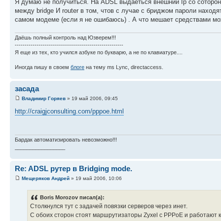
Я думаю не получиться. На ADSL выдаеться внешний Ip со сотороны
между bridge И router в том, чтов с лучае с бриджом пароли находя
самом модеме (если я не ошибаюсь) . А что мешает средствами мо
Даёшь полный контроль над Юзверем!!!
-------------------------------------------------------
Я еще из тех, кто учился азбуке по букварю, а не по клавиатуре....
Иногда пишу в своем
блоге
на тему ms Lync, directaccess.
засада
Владимир Горяев
» 19 май 2006, 09:45
http://craigjconsulting.com/pppoe.html
Бардак автоматизировать невозможно!!!
_________________
Re: ADSL рутер в Bridging mode.
Мещеряков Андрей
» 19 май 2006, 10:06
Boris Morozov писал(а):
Столкнулся тут с задачей повязки серверов через инет.
С обоих сторон стоят маршрутизаторы Zyxel с PPPoE и работают к