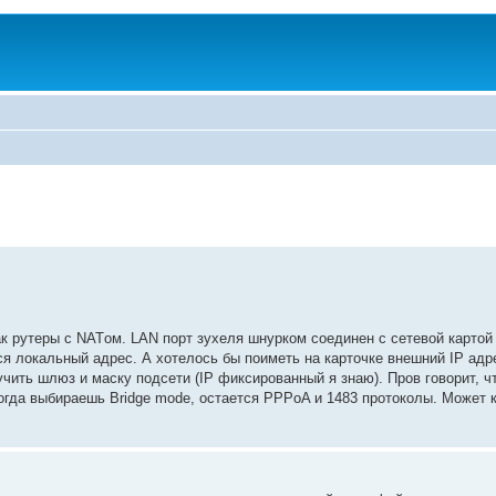
к рутеры с NATом. LAN порт зухеля шнурком соединен с сетевой картой 
я локальный адрес. А хотелось бы поиметь на карточке внешний IP адре
чить шлюз и маску подсети (IP фиксированный я знаю). Пров говорит, чт
огда выбираешь Bridge mode, остается PPPoA и 1483 протоколы. Может кт