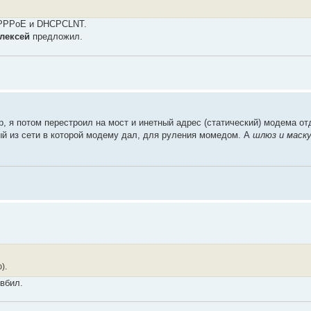
о PPPoE и DHCPCLNT.
лексей
предложил.
р, я потом перестроил на мост и инетный адрес (статический) модема о
й из сети в которой модему дал, для руления момедом. А
шлюз и маск
).
 вбил.