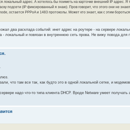
я локальный адрес. А хотелось бы поиметь на карточке внешний IP адрес. Я 
аску подсети (IP фиксированный я знаю). Пров говорит, что этого они не знают
ode, остается PPPoA и 1483 протоколы. Может кто знает, как с этим бороться
ожал два расклада событий: инет адрес на роутере - на сервере локаль
ра - локальный и повязан в внутреннюю сеть прова. Не вижу повода для
ся.
.
шлюз.
азали, что там все так, как будто это в одной локальной сетке, и модемо
а сервере надо что-то типа клиента DHCP. Вроде Netware умеет получать
авится