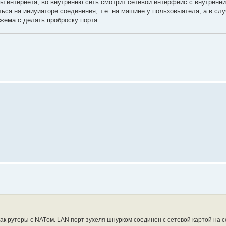
 интернета, во внутренню сеть смотрит сетевой интерфейс с внутренни
ться на иниуиаторе соединения, т.е. на машине у пользовыателя, а в случ
жема с делать проброску порта.
ак рутеры с NATом. LAN порт зухеля шнурком соединен с сетевой картой на с