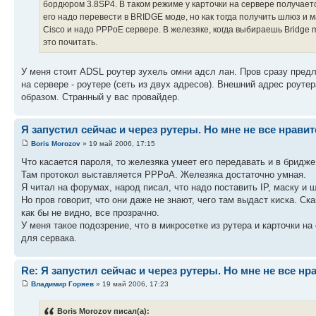
бордюром 3.8SP4. В таком режиме у карточки на сервере получаетс
его надо перевести в BRIDGE моде, но как тогда получить шлюз и м
Cisco и надо PPPoE сервере. В железяке, когда выбираешь Bridge m
это почитать.
У меня стоит ADSL роутер зухель омни адсл лан. Пров сразу предл
на сервере - роутере (сеть из двух адресов). Внешний адрес роуте
образом. Странный у вас провайдер.
Я запустил сейчас и через рутеры. Но мне не все нравит
Boris Morozov
» 19 май 2006, 17:15
Что касается пароля, то железяка умеет его передавать и в бридже
Там протокол выставляется PPPoA. Железяка достаточно умная.
Я читал на форумах, народ писал, что надо поставить IP, маску и 
Но пров говорит, что они даже не знают, чего там выдаст киска. Ск
как бы не видно, все прозрачно.
У меня такое подозрение, что в микросетке из рутера и карточки н
для сервака.
Re: Я запустил сейчас и через рутеры. Но мне не все нр
Владимир Горяев
» 19 май 2006, 17:23
Boris Morozov писал(а):