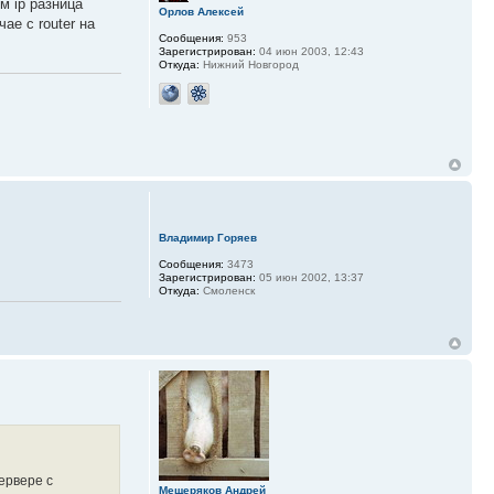
м ip разница
Орлов Алексей
ае с router на
Сообщения:
953
Зарегистрирован:
04 июн 2003, 12:43
Откуда:
Нижний Новгород
Владимир Горяев
Сообщения:
3473
Зарегистрирован:
05 июн 2002, 13:37
Откуда:
Смоленск
ервере с
Мещеряков Андрей