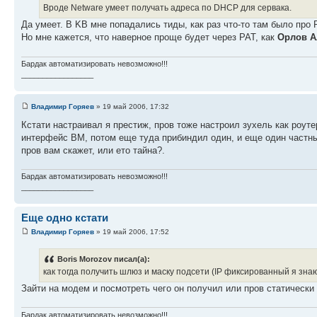
Вроде Netware умеет получать адреса по DHCP для сервака.
Да умеет. В KB мне попадались тиды, как раз что-то там было пр
Но мне кажется, что наверное проще будет через PAT, как
Орлов А
Бардак автоматизировать невозможно!!!
_________________
Владимир Горяев
» 19 май 2006, 17:32
Кстати настраивал я престиж, пров тоже настроил зухель как роуте
интерфейс BM, потом еще туда прибиндил один, и еще один частны
пров вам скажет, или ето тайна?.
Бардак автоматизировать невозможно!!!
_________________
Еще одно кстати
Владимир Горяев
» 19 май 2006, 17:52
Boris Morozov писал(а):
как тогда получить шлюз и маску подсети (IP фиксированный я знаю
Зайти на модем и посмотреть чего он получил или пров статически
Бардак автоматизировать невозможно!!!