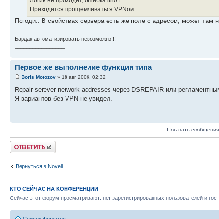
Логин не проходит, ошибка 8801.
Приходится прощемливаться VPNом.
Погоди.. В свойствах сервера есть же поле с адресом, может там
Бардак автоматизировать невозможно!!!
_________________
Первое же выполнеиие функции типа
Boris Morozov
» 18 авг 2006, 02:32
Repair serever network addresses через DSREPAIR или регламентн
Я вариантов без VPN не увидел.
Показать сообщения
Ответить
Вернуться в Novell
КТО СЕЙЧАС НА КОНФЕРЕНЦИИ
Сейчас этот форум просматривают: нет зарегистрированных пользователей и гост
Список форумов