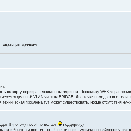
Тенденция, оджнако...
ит.
вать на карту сервера с локальным адресом. Поскольку WEB управление 
ли через отдельный VLAN чистым BRIDGE. Две точки выхода в инет слиш
я техническая проблема тут может существовать, кроме отсутствия нужн
дет !! (почему novell не делает
поддержку)
дем в бридже и все тип топ. Я почти везед уломал провайдеров у нас 