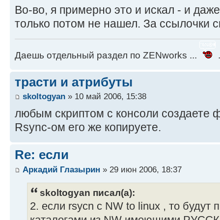
Во-во, я примерно это и искал - и даж
только потом не нашел. За ссылочки с
Даешь отдельный раздел по ZENworks ...
.
трасти и атрибуты
skoltogyan
» 10 май 2006, 15:38
любым скриптом с консоли создаете ф
Rsync-ом его же копируете.
Re: если
Аркадий Глазырин
» 29 июн 2006, 18:37
skoltogyan писал(а):
2. если rsycn с NW to linux , то буду
каталогами из NW имеющими РУССКИ