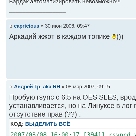
Бардак автоматизировать невозможно!!!
_________________
capricious
» 30 июн 2006, 09:47
Аркадий жжот в каждом топике
)))
Андрей Тр. aka RH
» 08 мар 2007, 09:15
Пробую rsync c 6.5 на OES SLES, вро
устанавливается, но на Линуксе в лог
отсутствие прав (??) :
КОД:
ВЫДЕЛИТЬ ВСЁ
2007/03/08 16:00:17 [3941] rsyncd 