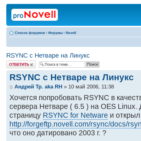
Список форумов
‹
Форумы
‹
Novell
RSYNC с Нетваре на Линукс
Ответить
RSYNC с Нетваре на Линукс
Андрей Тр. aka RH
» 10 май 2006, 11:38
Хочется попробовать RSYNC в качеств
сервера Нетваре ( 6.5 ) на OES Linux.
страницу
RSYNC for Netware
и открыл 
http://forgeftp.novell.com/rsync/docs/rsy
что оно датировано 2003 г. ?