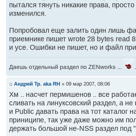
log format = %h %o %f %l %b
пытался тянуть никакие права, просто -r
log file = /var/log/rsyncd.log
изменился.
sent 8212 bytes received 16 byt
# hosts allow = trusted.hosts
hosts allow = 10.129.48.28
Попробовал еще залить один лишь файл
total size is 34731257 speedup is
hosts deny = *
приемнике пишет wrote 28 bytes read 85 
slp refresh = 300
и усе. Ошибки не пишет, но и файл при
timeout = 3600
[TESTZEE]
Даешь отдельный раздел по ZENworks ...
.
path = /media/nss/VOL2/backup
comment = Testing RSYNC Netware to
Андрей Тр. aka RH
» 09 мар 2007, 08:06
Хм .. насчет пермишенов .. все работа
сливать на линуксовский раздел, а не
и Public давать права на тот каталог н
приниципе, так уже даже можно им пол
держать большой не-NSS раздел под "