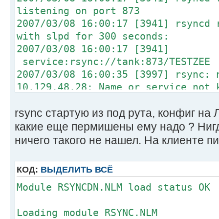
listening on port 873
2007/03/08 16:00:17 [3941] rsyncd 
with slpd for 300 seconds:
2007/03/08 16:00:17 [3941]
service:rsync://tank:873/TESTZEE
2007/03/08 16:00:35 [3997] rsync: 
10.129.48.28: Name or service not 
2007/03/08 16:00:35 [3997] rsync t
rsync стартую из под рута, конфиг на
(10.129.48.28)
2007/03/08 16:00:35 [3997] stat ".
какие еще пермишены ему надо ? Нигде
Permission denied
ничего такого не нашел. На клиенте пи
2007/03/08 16:00:35 [3997] recv_ge
(in TESTZEE) failed: Permission de
КОД:
ВЫДЕЛИТЬ ВСЁ
2007/03/08 16:00:35 [3997] stat "a
Module RSYNCDN.NLM l
failed: Permission denied
2007/03/08 16:00:35 [3997] recv_ge
Loading module
"admin/nls" (in TESTZEE) failed: P