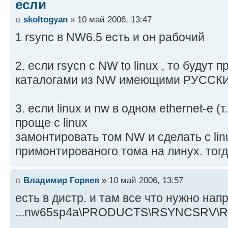
если
skoltogyan
» 10 май 2006, 13:47
1 rsync в NW6.5 есть и он рабочий
2. если rsycn с NW to linux , то будут
каталогами из NW имеющими РУССКИЕ
3. если linux и nw в одном ethernet-е (т
проще с linux
замонтировать том NW и сделать с linu
примонтированого тома на линух. тогд
Владимир Горяев
» 10 май 2006, 13:57
есть в дистр. и там все что нужно напр
...nw65sp4a\PRODUCTS\RSYNCSRV\R