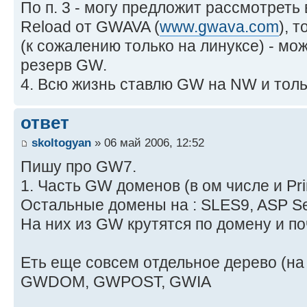
По п. 3 - могу предложит рассмотреть
Reload от GWAVA (
www.gwava.com
), 
(к сожалению только на линуксе) - мо
резерв GW.
4. Всю жизнь ставлю GW на NW и тольк
ответ
skoltogyan
» 06 май 2006, 12:52
Пишу про GW7.
1. Часть GW доменов (в ом числе и Pr
Остальные домены на : SLES9, ASP Ser
На них из GW крутятся по домену и п
Еть еще совсем отдельное дерево (на 
GWDOM, GWPOST, GWIA