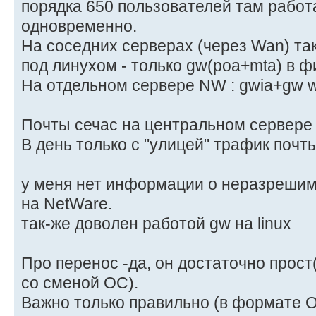
порядка 650 пользователей там работ
одновременно.
На соседних серверах (через Wan) т
под линухом - только gw(poa+mta) в ф
На отдельном сервере NW : gwia+gw w
Почты сечас на центральном сервере 
В день только с "улицей" трафик почт
у меня нет информации о неразреши
на NetWare.
так-же доволен работой gw на linux
Про перенос -да, он достаточно прост
со сменой ОС).
Важно только правильно (в формате ОС