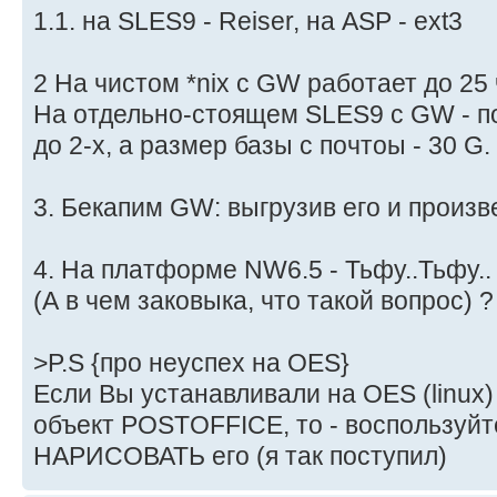
1.1. на SLES9 - Reiser, на ASP - ext3
2 На чистом *nix с GW работает до 25 ч
На отдельно-стоящем SLES9 c GW - п
до 2-х, а размер базы с почтоы - 30 G.
3. Бекапим GW: выгрузив его и произв
4. На платформе NW6.5 - Тьфу..Тьфу..
(А в чем заковыка, что такой вопрос) ?
>P.S {про неуспех на OES}
Если Вы устанавливали на OES (linux)
объект POSTOFFICE, то - воспользуйте
НАРИСОВАТЬ его (я так поступил)