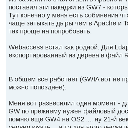
поставил эти пакаджи из GW7 - котор
Тут конечно у меня есть собмнения чт
чаще затыкать дыры чем в Apache и T
так проще на попробовать.
Webaccess встал как родной. Для Lda
експортированный из дерева в файл Ro
В общем все работает (GWIA вот не п
можно попозднее).
Меня вот развесилил один момент - д
GW по прежнему нужен файловый доступ
помню еще GW4 на OS2 .... ну 21-й век
сервер юзать ... а то для этого держа