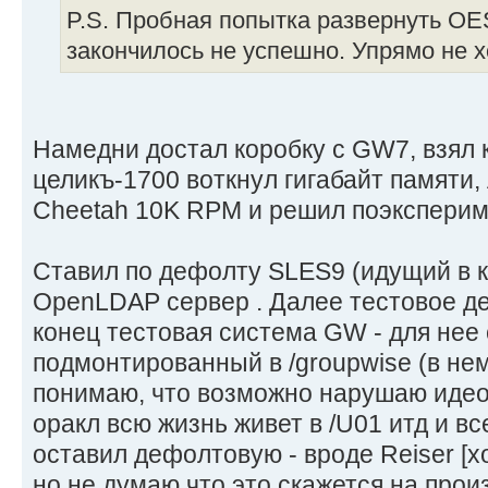
P.S. Пробная попытка развернуть OE
закончилось не успешно. Упрямо не х
Намедни достал коробку с GW7, взял 
целикъ-1700 воткнул гигабайт памяти,
Cheetah 10K RPM и решил поэксперим
Ставил по дефолту SLES9 (идущий в 
OpenLDAP сервер . Далее тестовое дер
конец тестовая система GW - для нее
подмонтированный в /groupwise (в н
понимаю, что возможно нарушаю идео
оракл всю жизнь живет в /U01 итд и вс
оставил дефолтовую - вроде Reiser [х
но не думаю что это скажется на прои