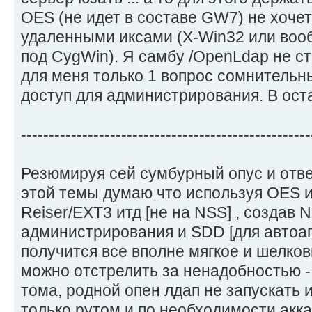
OES (не идет в составе GW7) не хоче
удаленными иксами (X-Win32 или воо
под CygWin). Я самбу /OpenLdap не с
для меня только 1 вопрос сомнительн
доступ для администрирования. В ост
----------------------------------------------------
Резюмируя сей сумбурный опус и отве
этой темы думаю что используя OES и
Reiser/EXT3 итд [не на NSS] , создав 
администрирования и SDD [для автоап
получится все вполне мягкое и шелко
можно отстрелить за ненадобностью -
тома, родной опен лдап не запускать и
только рутом и по необходимости акк