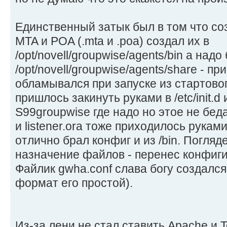
Единственный затык был в том что со
MTA и POA (.mta и .poa) создал их в
/opt/novell/groupwise/agents/bin а надо
/opt/novell/groupwise/agents/share - п
обламывался при запуске из стартовог
пришлось закинуть руками в /etc/init.d
S99groupwise где надо но этое не бед
и listener.ora тоже приходилось рукам
отлично брал конфиг и из /bin. Погляд
назначение файлов - перенес конфиги
Файлик gwha.conf слава богу создался
формат его простой).
Из-за лени не стал ставить Apache и T