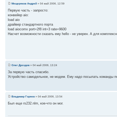
Мещеряков Андрей
» 04 май 2006, 12:59
Первую часть - запросто:
конвейер aio:
load aio
драйвер стандартного порта
load aiocomx port=2f8 int=3 rate=9600
Насчет возможности сказать ему hello - не уверен. А для комплекс
Олег Дроздов
» 04 май 2006, 13:24
За первую часть спасибо.
Устройство самодельное, не модем. Ему надо посылать команды 
Владимир Горяев
» 04 май 2006, 13:54
Был еще rs232.nlm, кое-что он мог.