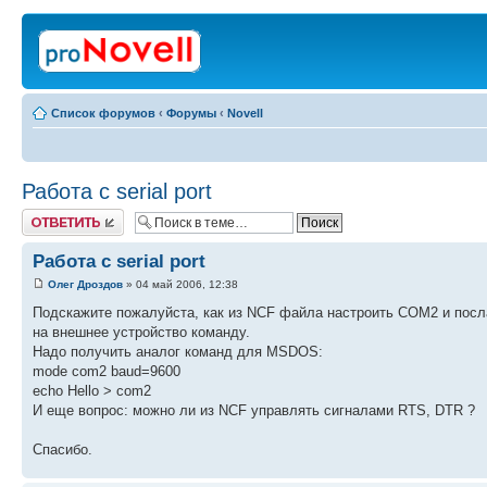
Список форумов
‹
Форумы
‹
Novell
Работа с serial port
Ответить
Работа с serial port
Олег Дроздов
» 04 май 2006, 12:38
Подскажите пожалуйста, как из NCF файла настроить COM2 и посл
на внешнее устройство команду.
Надо получить аналог команд для MSDOS:
mode com2 baud=9600
echo Hello > com2
И еще вопрос: можно ли из NCF управлять сигналами RTS, DTR ?
Спасибо.