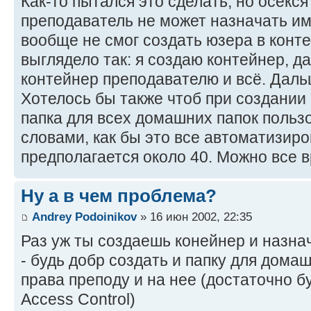
Как-то пытался это сделать, но осекся
преподаватель не может назначать им
вообще не смог создать юзера в конт
выглядело так: я создаю контейнер, д
контейнер преподавателю и всё. Даль
Хотелось бы также чтоб при создании
папка для всех домашних папок польз
словами, как бы это все автоматизиро
предполагается около 40. Можно все 
Ну а в чем проблема?
Andrey Podoinikov
» 16 июн 2002, 22:35
Раз уж ты создаешь конейнер и назна
- будь добр создать и папку для дома
права преподу и на нее (достаточно 
Access Control)